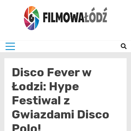
Skip
to
content
wszystko co związane z filmami i Łodzia
filmo
Disco Fever w
Łodzi: Hype
Festiwal z
Gwiazdami Disco
Polo!