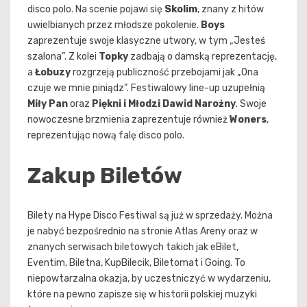
disco polo. Na scenie pojawi się
Skolim
, znany z hitów
uwielbianych przez młodsze pokolenie.
Boys
zaprezentuje swoje klasyczne utwory, w tym „Jesteś
szalona”. Z kolei
Topky
zadbają o damską reprezentację,
a
Łobuzy
rozgrzeją publiczność przebojami jak „Ona
czuje we mnie piniądz”. Festiwalowy line-up uzupełnią
Miły Pan
oraz
Piękni i Młodzi Dawid Narożny
. Swoje
nowoczesne brzmienia zaprezentuje również
Woners
,
reprezentując nową falę disco polo.
Zakup Biletów
Bilety na Hype Disco Festiwal są już w sprzedaży. Można
je nabyć bezpośrednio na stronie Atlas Areny oraz w
znanych serwisach biletowych takich jak eBilet,
Eventim, Biletna, KupBilecik, Biletomat i Going. To
niepowtarzalna okazja, by uczestniczyć w wydarzeniu,
które na pewno zapisze się w historii polskiej muzyki