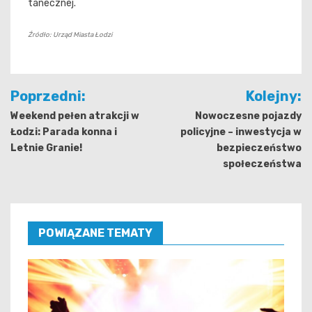
tanecznej.
Źródło: Urząd Miasta Łodzi
Nawigacja
Poprzedni:
Kolejny:
wpisu
Weekend pełen atrakcji w
Nowoczesne pojazdy
Łodzi: Parada konna i
policyjne – inwestycja w
Letnie Granie!
bezpieczeństwo
społeczeństwa
POWIĄZANE TEMATY