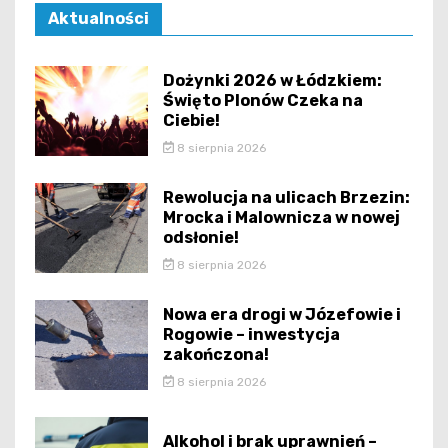
Aktualności
Dożynki 2026 w Łódzkiem:
Święto Plonów Czeka na
Ciebie!
8 sierpnia 2026
Rewolucja na ulicach Brzezin:
Mrocka i Malownicza w nowej
odsłonie!
8 sierpnia 2026
Nowa era drogi w Józefowie i
Rogowie – inwestycja
zakończona!
8 sierpnia 2026
Alkohol i brak uprawnień –