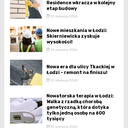
Residence wkracza w kolejny
etap budowy
10 sierpnia 2026
Nowe mieszkania w Łodzi:
Skierniewicka zyskuje
wysokości!
10 sierpnia 2026
Nowa era dla ulicy Tkackiej w
Łodzi – remont na finiszu!
10 sierpnia 2026
Nowatorska terapia w Łodzi:
Walka z rzadką chorobą
genetyczną, która dotyka
tylko jedną osobę na 600
tysięcy
10 sierpnia 2026