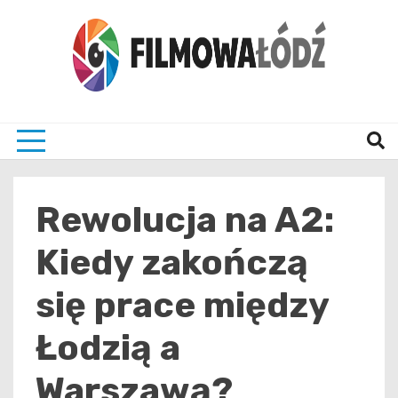
Skip
to
content
wszystko co związane z filmami i Łodzia
filmo
Rewolucja na A2:
Kiedy zakończą
się prace między
Łodzią a
Warszawą?