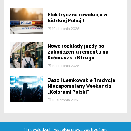
Elektryczna rewolucja w
łódzkiej Policji!
10 sierpnia 2026
Nowe rozkłady jazdy po
zakończeniu remontu na
Kościuszki i Struga
10 sierpnia 2026
Jazz i Łemkowskie Tradycje:
Niezapomniany Weekend z
„Kolorami Polski”
10 sierpnia 2026
filmowalodz.pl - wszelkie prawa zastrzeżone