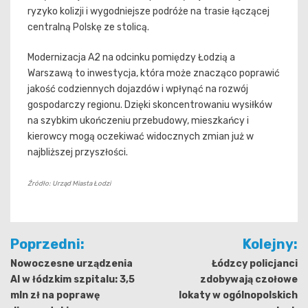
ryzyko kolizji i wygodniejsze podróże na trasie łączącej
centralną Polskę ze stolicą.
Modernizacja A2 na odcinku pomiędzy Łodzią a
Warszawą to inwestycja, która może znacząco poprawić
jakość codziennych dojazdów i wpłynąć na rozwój
gospodarczy regionu. Dzięki skoncentrowaniu wysiłków
na szybkim ukończeniu przebudowy, mieszkańcy i
kierowcy mogą oczekiwać widocznych zmian już w
najbliższej przyszłości.
Źródło: Urząd Miasta Łodzi
Nawigacja
Poprzedni:
Kolejny:
wpisu
Nowoczesne urządzenia
Łódzcy policjanci
AI w łódzkim szpitalu: 3,5
zdobywają czołowe
mln zł na poprawę
lokaty w ogólnopolskich