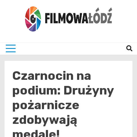
Skip
to
content
wszystko co związane z filmami i Łodzia
filmo
Czarnocin na
podium: Drużyny
pożarnicze
zdobywają
medale!