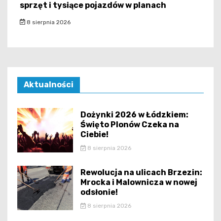
sprzęt i tysiące pojazdów w planach
8 sierpnia 2026
Aktualności
Dożynki 2026 w Łódzkiem:
Święto Plonów Czeka na
Ciebie!
8 sierpnia 2026
Rewolucja na ulicach Brzezin:
Mrocka i Malownicza w nowej
odsłonie!
8 sierpnia 2026