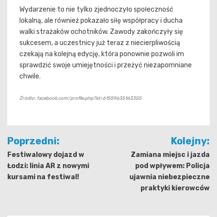
Wydarzenie to nie tylko zjednoczyło społeczność
lokalną, ale również pokazało siłę współpracy i ducha
walki strażaków ochotników. Zawody zakończyły się
sukcesem, a uczestnicy już teraz z niecierpliwością
czekają na kolejną edycję, która ponownie pozwoli im
sprawdzić swoje umiejętności i przeżyć niezapomniane
chwile.
Źródło: facebook.com/profile.php?id=61559635163355
Nawigacja
Poprzedni:
Kolejny:
wpisu
Festiwalowy dojazd w
Zamiana miejsc i jazda
Łodzi: linia AR z nowymi
pod wpływem: Policja
kursami na festiwal!
ujawnia niebezpieczne
praktyki kierowców