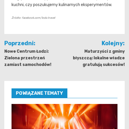
kuchni, czy poszukujemy kulinarnych eksperymentów.
Źródło: facebook.com/lodz.travel
Nawigacja
Poprzedni:
Kolejny:
wpisu
Nowe Centrum Łodzi:
Maturzyści z gminy
Zielona przestrzeń
błyszczą: lokalne władze
zamiast samochodów!
gratulują sukcesów!
POWIĄZANE TEMATY