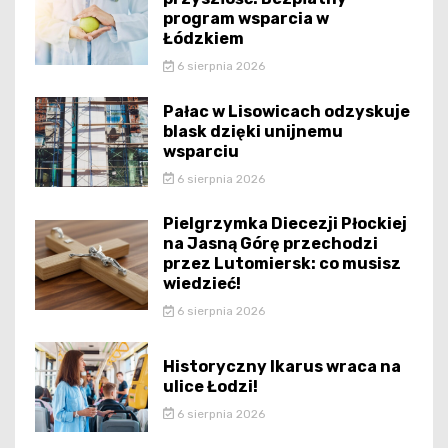
program wsparcia w
Łódzkiem
6 sierpnia 2026
Pałac w Lisowicach odzyskuje
blask dzięki unijnemu
wsparciu
6 sierpnia 2026
Pielgrzymka Diecezji Płockiej
na Jasną Górę przechodzi
przez Lutomiersk: co musisz
wiedzieć!
6 sierpnia 2026
Historyczny Ikarus wraca na
ulice Łodzi!
6 sierpnia 2026