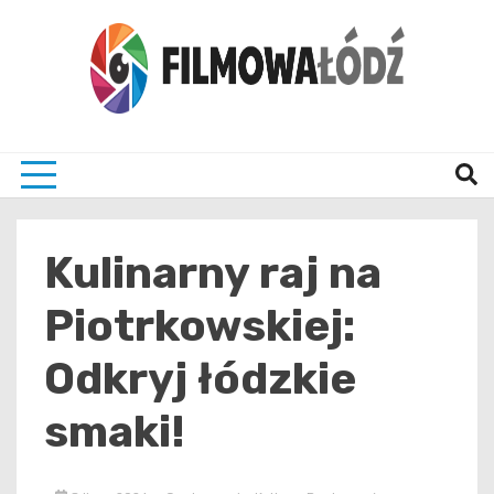
Skip
to
content
wszystko co związane z filmami i Łodzia
filmo
Kulinarny raj na
Piotrkowskiej:
Odkryj łódzkie
smaki!