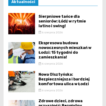
Aktualności
Sierpniowe tańce dla
seniorów: Łódź w rytmie
latino i swing!
6 sierpnia 2026
Ekspresowa budowa
nowoczesnych mieszkań w
Łodzi: 15 tygodni do
zamieszkania!
6 sierpnia 2026
Nowa Olsztyńska:
Bezpieczniejsza i bardziej
komfortowa ulica w Łodzi
6 sierpnia 2026
Zdrowe dzieci, zdrowa
przyszłość: Bezpłatny