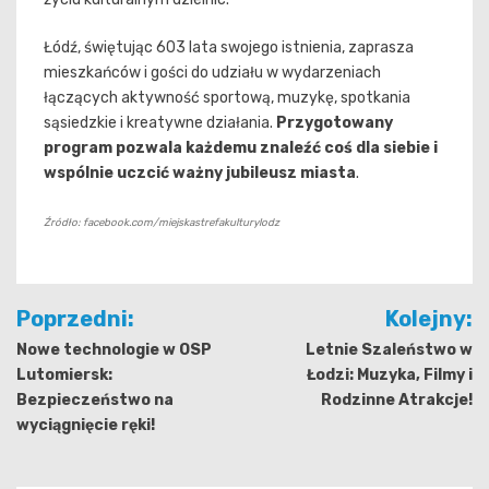
Łódź, świętując 603 lata swojego istnienia, zaprasza
mieszkańców i gości do udziału w wydarzeniach
łączących aktywność sportową, muzykę, spotkania
sąsiedzkie i kreatywne działania.
Przygotowany
program pozwala każdemu znaleźć coś dla siebie i
wspólnie uczcić ważny jubileusz miasta
.
Źródło: facebook.com/miejskastrefakulturylodz
Nawigacja
Poprzedni:
Kolejny:
wpisu
Nowe technologie w OSP
Letnie Szaleństwo w
Lutomiersk:
Łodzi: Muzyka, Filmy i
Bezpieczeństwo na
Rodzinne Atrakcje!
wyciągnięcie ręki!