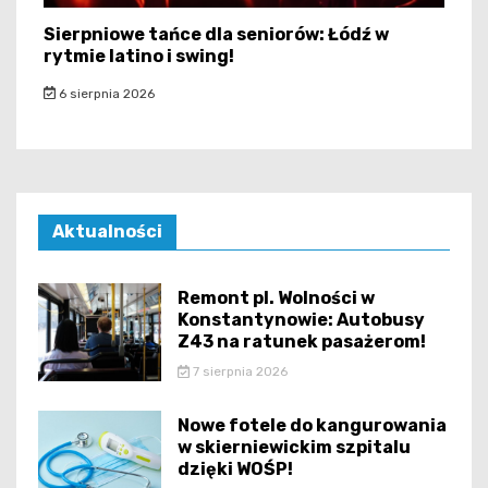
Sierpniowe tańce dla seniorów: Łódź w
rytmie latino i swing!
6 sierpnia 2026
Aktualności
Remont pl. Wolności w
Konstantynowie: Autobusy
Z43 na ratunek pasażerom!
7 sierpnia 2026
Nowe fotele do kangurowania
w skierniewickim szpitalu
dzięki WOŚP!