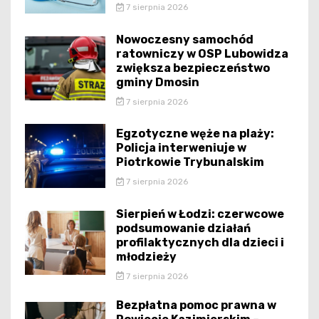
7 sierpnia 2026
Nowoczesny samochód
ratowniczy w OSP Lubowidza
zwiększa bezpieczeństwo
gminy Dmosin
7 sierpnia 2026
Egzotyczne węże na plaży:
Policja interweniuje w
Piotrkowie Trybunalskim
7 sierpnia 2026
Sierpień w Łodzi: czerwcowe
podsumowanie działań
profilaktycznych dla dzieci i
młodzieży
7 sierpnia 2026
Bezpłatna pomoc prawna w