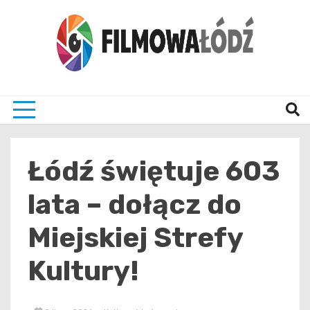
Skip
to
content
wszystko co związane z filmami i Łodzia
filmo
Łódź świętuje 603
lata – dołącz do
Miejskiej Strefy
Kultury!