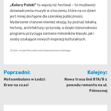
„Kolory Polski”
to więcej niż festiwal – to możliwość
doświadczenia muzyki w otoczeniu, które na co dzień
jest mniej dostępne dla szerokiej publiczności.
Wydarzenie stanowi również okazję, by poznać lokalną
historię, architekturę i przyrodę, a dzięki różnorodności
programu przyciąga zarówno miłośników klasyki, jak i
osoby szukające nowych inspiracji kulturalnych.
Źródło: Urząd Marszałkowski Województwa Łódzkiego
Nawigacja
Poprzedni:
Kolejny:
wpisu
Motoambulans w Łodzi:
Nowa trasa linii 87A/B z
Krew na czas!
powodu remontu na ul.
Północnej