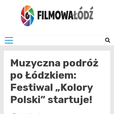
Skip
to
content
wszystko co związane z filmami i Łodzia
filmo
Muzyczna podróż
po Łódzkiem:
Festiwal „Kolory
Polski” startuje!