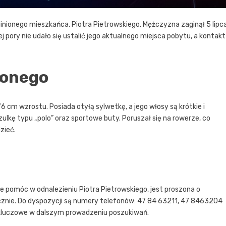
inionego mieszkańca, Piotra Pietrowskiego. Mężczyzna zaginął 5 lipc
 pory nie udało się ustalić jego aktualnego miejsca pobytu, a kontakt
ionego
76 cm wzrostu. Posiada otyłą sylwetkę, a jego włosy są krótkie i
szulkę typu „polo” oraz sportowe buty. Poruszał się na rowerze, co
zieć.
e pomóc w odnalezieniu Piotra Pietrowskiego, jest proszona o
znie. Do dyspozycji są numery telefonów: 47 84 63211, 47 8463204
 kluczowe w dalszym prowadzeniu poszukiwań.