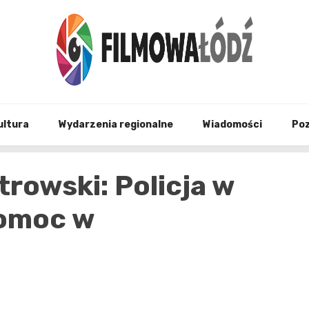
wszystko co związane z filmami i Łodzia
filmo
ultura
Wydarzenia regionalne
Wiadomości
Po
trowski: Policja w
pomoc w