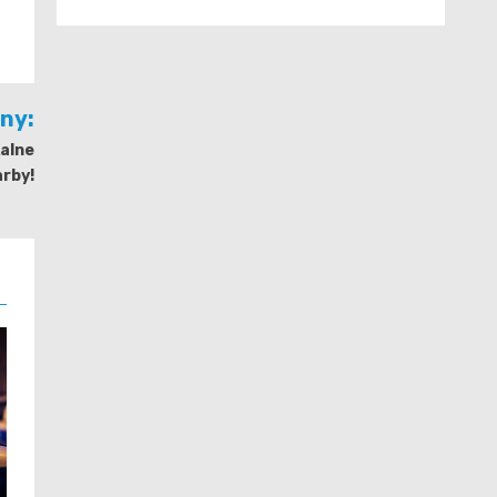
jny:
kalne
arby!