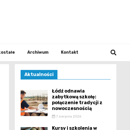
walodz
zostałe
Archiwum
Kontakt
Aktualności
Łódź odnawia
zabytkową szkołę:
połączenie tradycji z
nowoczesnością
7 sierpnia 2026
Kursy i szkolenia w