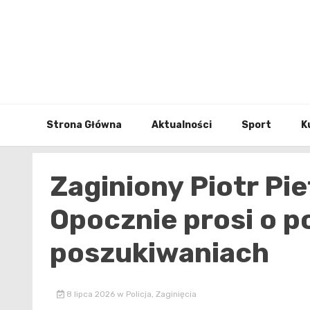
Skip
to
content
Strona Główna
Aktualności
Sport
K
Zaginiony Piotr Pie
Opocznie prosi o 
poszukiwaniach
8 lipca 2026
w
Policja
,
Zaginięcia