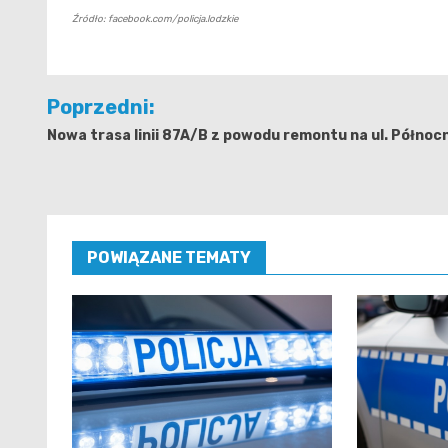
Źródło: facebook.com/policja.lodzkie
Nawigacja
Poprzedni:
wpisu
Nowa trasa linii 87A/B z powodu remontu na ul. Północ
POWIĄZANE TEMATY