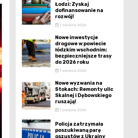
Łodzi: Zyskaj
dofinansowanie na
rozwój!
7 sierpnia 2026
Nowe inwestycje
drogowe w powiecie
łódzkim wschodnim:
bezpieczniejsze trasy
do 2026 roku
7 sierpnia 2026
Nowe wyzwania na
Stokach: Remonty ulic
Skalnej i Dębowskiego
ruszają!
7 sierpnia 2026
Policja zatrzymała
poszukiwaną parę
oszustów z Ukrainy