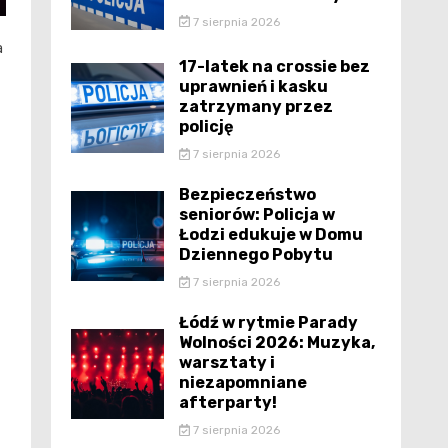
7 sierpnia 2026
a
17-latek na crossie bez
uprawnień i kasku
zatrzymany przez
policję
7 sierpnia 2026
Bezpieczeństwo
seniorów: Policja w
Łodzi edukuje w Domu
Dziennego Pobytu
7 sierpnia 2026
Łódź w rytmie Parady
Wolności 2026: Muzyka,
warsztaty i
niezapomniane
afterparty!
7 sierpnia 2026