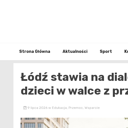
Skip
to
content
Strona Główna
Aktualności
Sport
K
Łódź stawia na dia
dzieci w walce z p
9 lipca 2026
w
Edukacja
,
Przemoc
,
Wsparcie