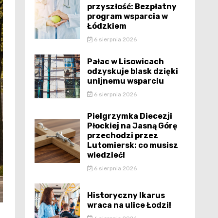
przyszłość: Bezpłatny
program wsparcia w
Łódzkiem
6 sierpnia 2026
Pałac w Lisowicach
odzyskuje blask dzięki
unijnemu wsparciu
6 sierpnia 2026
Pielgrzymka Diecezji
Płockiej na Jasną Górę
przechodzi przez
Lutomiersk: co musisz
wiedzieć!
6 sierpnia 2026
Historyczny Ikarus
wraca na ulice Łodzi!