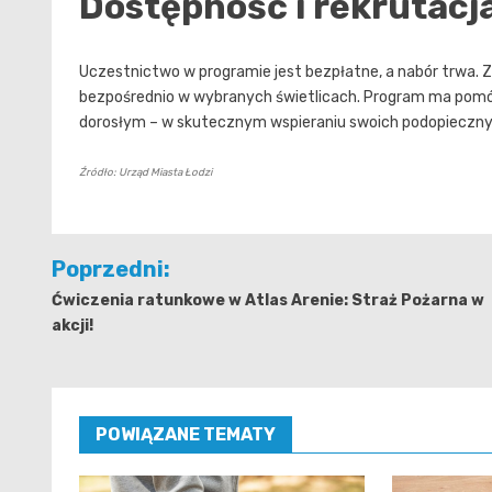
Dostępność i rekrutacj
Uczestnictwo w programie jest bezpłatne, a nabór trwa. Z
bezpośrednio w wybranych świetlicach. Program ma pomóc 
dorosłym – w skutecznym wspieraniu swoich podopieczny
Źródło: Urząd Miasta Łodzi
Nawigacja
Poprzedni:
wpisu
Ćwiczenia ratunkowe w Atlas Arenie: Straż Pożarna w
akcji!
POWIĄZANE TEMATY