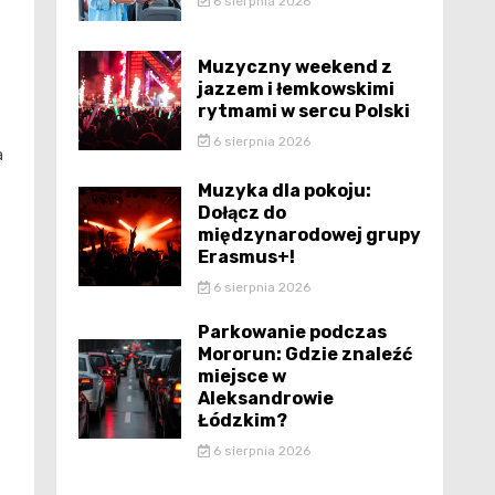
6 sierpnia 2026
Muzyczny weekend z
jazzem i łemkowskimi
rytmami w sercu Polski
6 sierpnia 2026
a
Muzyka dla pokoju:
Dołącz do
międzynarodowej grupy
Erasmus+!
6 sierpnia 2026
Parkowanie podczas
Mororun: Gdzie znaleźć
miejsce w
Aleksandrowie
Łódzkim?
6 sierpnia 2026