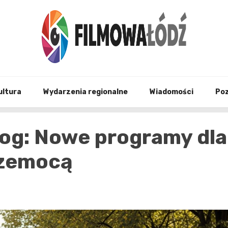
wszystko co związane z filmami i Łodzia
filmo
ultura
Wydarzenia regionalne
Wiadomości
Po
log: Nowe programy dla
rzemocą