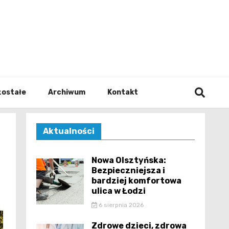
walodz
zostałe
Archiwum
Kontakt
Aktualności
Nowa Olsztyńska:
Bezpieczniejsza i
bardziej komfortowa
ulica w Łodzi
6 sierpnia 2026
Zdrowe dzieci, zdrowa