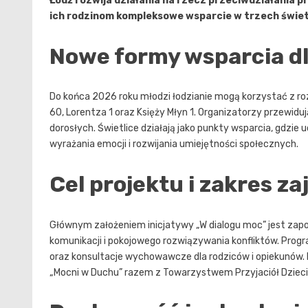
Łódź rozwija działania na rzecz przeciwdziałania
ich rodzinom kompleksowe wsparcie w trzech świetl
Nowe formy wsparcia dl
Do końca 2026 roku młodzi łodzianie mogą korzystać z ro
60, Lorentza 1 oraz Księży Młyn 1. Organizatorzy przewid
dorosłych. Świetlice działają jako punkty wsparcia, gdzi
wyrażania emocji i rozwijania umiejętności społecznych.
Cel projektu i zakres za
Głównym założeniem inicjatywy „W dialogu moc” jest zapo
komunikacji i pokojowego rozwiązywania konfliktów. Prog
oraz konsultacje wychowawcze dla rodziców i opiekunów
„Mocni w Duchu” razem z Towarzystwem Przyjaciół Dzieci 