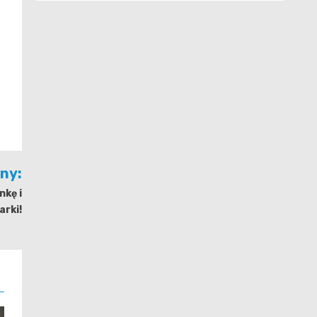
jny:
nkę i
arki!