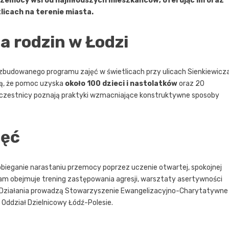
 przemocy wśród najmłodszych mieszkańców, oferując im oraz
icach na terenie miasta.
a rodzin w Łodzi
zbudowanego programu zajęć w świetlicach przy ulicach Sienkiewicz
ują, że pomoc uzyska
około 100 dzieci i nastolatków
oraz 20
e uczestnicy poznają praktyki wzmacniające konstruktywne sposoby
jęć
bieganie narastaniu przemocy poprzez uczenie otwartej, spokojnej
ram obejmuje trening zastępowania agresji, warsztaty asertywności
. Działania prowadzą Stowarzyszenie Ewangelizacyjno-Charytatywne
Oddział Dzielnicowy Łódź-Polesie.