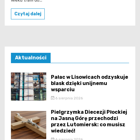
wieku trafił do...
Czytaj dalej
Aktualności
Pałac w Lisowicach odzyskuje
blask dzięki unijnemu
wsparciu
6 sierpnia 2026
Pielgrzymka Diecezji Płockiej
na Jasną Górę przechodzi
przez Lutomiersk: co musisz
wiedzieć!
6 sierpnia 2026