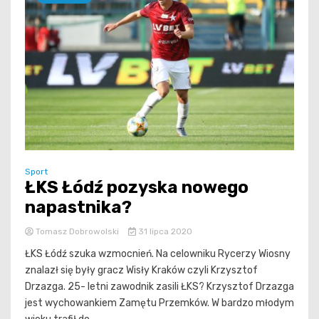
Sport
ŁKS Łódź pozyska nowego
napastnika?
Tomasz Dobrowolski
31 lipca 2020
ŁKS Łódź szuka wzmocnień. Na celowniku Rycerzy Wiosny
znalazł się były gracz Wisły Kraków czyli Krzysztof
Drzazga. 25- letni zawodnik zasili ŁKS? Krzysztof Drzazga
jest wychowankiem Zamętu Przemków. W bardzo młodym