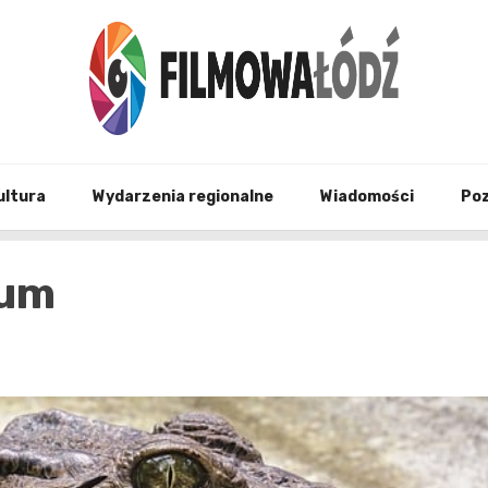
wszystko co związane z filmami i Łodzia
filmo
ultura
Wydarzenia regionalne
Wiadomości
Po
ium