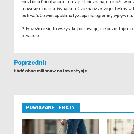
łódzkiego Orientarium – data jest nieznana, co może w pew
mówi się o marcu. Wypada też zaznaczyć, że jesteśmy w tr
potrwać. Co więcej, aklimatyzacja ma ogromny wpływ na, 
Gdy weźmie się to wszystko pod uwagę, nie pozostaje nic i
otwarcie.
Nawigacja
Poprzedni:
wpisu
Łódź chce milionów na inwestycje
POWIĄZANE TEMATY