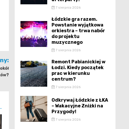
7 sierpnia 2026
Łódzkie gra razem.
Powstanie wyjątkowa
orkiestra – trwa nabór
do projektu
muzycznego
7 sierpnia 2026
jny:
Remont Pabianickiej w
Łodzi. Kiedy początek
okół
prac w kierunku
ków?
centrum?
7 sierpnia 2026
Odkrywaj Łódzkie z ŁKA
– Wakacyjne Zniżki na
Przygody!
7 sierpnia 2026