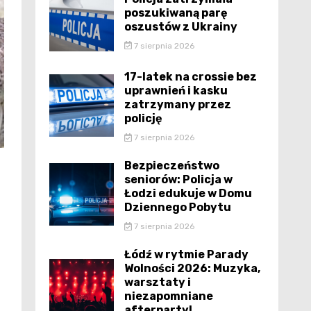
poszukiwaną parę
oszustów z Ukrainy
7 sierpnia 2026
17-latek na crossie bez
uprawnień i kasku
zatrzymany przez
policję
7 sierpnia 2026
Bezpieczeństwo
seniorów: Policja w
Łodzi edukuje w Domu
Dziennego Pobytu
7 sierpnia 2026
Łódź w rytmie Parady
Wolności 2026: Muzyka,
warsztaty i
niezapomniane
afterparty!