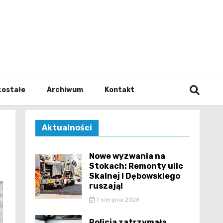
walodz
zostałe
Archiwum
Kontakt
Aktualności
Nowe wyzwania na
Stokach: Remonty ulic
Skalnej i Dębowskiego
ruszają!
7 sierpnia 2026
Policja zatrzymała