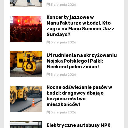
5 sierpnia 2026
Koncerty jazzowe w
Manufakturze w Łodzi. Kto
zagra na Manu Summer Jazz
Sundays?
5 sierpnia 2026
Utrudnienia na skrzyżowaniu
Wojska Polskiego i Palki:
Weekend pełen zmian!
5 sierpnia 2026
Nocne odświeżanie pasów w
Łodzi: drogowcy dbają o
bezpieczeństwo
mieszkańców!
5 sierpnia 2026
Elektryczne autobusy MPK