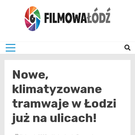
Skip
to
content
wszystko co związane z filmami i Łodzia
filmo
Nowe,
klimatyzowane
tramwaje w Łodzi
już na ulicach!