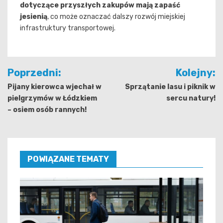
dotyczące przyszłych zakupów mają zapaść
jesienią
, co może oznaczać dalszy rozwój miejskiej
infrastruktury transportowej.
Nawigacja
Poprzedni:
Kolejny:
wpisu
Pijany kierowca wjechał w
Sprzątanie lasu i piknik w
pielgrzymów w Łódzkiem
sercu natury!
– osiem osób rannych!
POWIĄZANE TEMATY