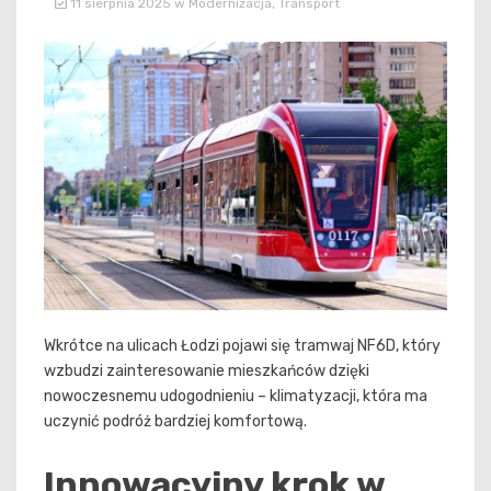
11 sierpnia 2025
w
Modernizacja
,
Transport
Wkrótce na ulicach Łodzi pojawi się tramwaj NF6D, który
wzbudzi zainteresowanie mieszkańców dzięki
nowoczesnemu udogodnieniu – klimatyzacji, która ma
uczynić podróż bardziej komfortową.
Innowacyjny krok w