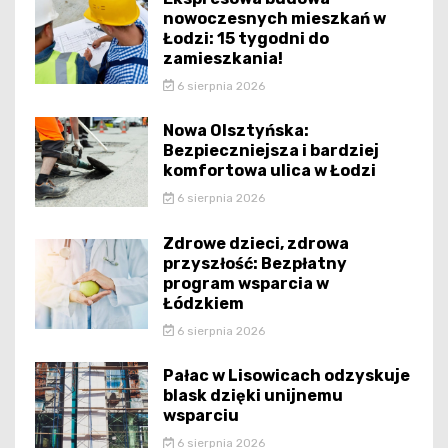
nowoczesnych mieszkań w
Łodzi: 15 tygodni do
zamieszkania!
6 sierpnia 2026
Nowa Olsztyńska:
Bezpieczniejsza i bardziej
komfortowa ulica w Łodzi
6 sierpnia 2026
Zdrowe dzieci, zdrowa
przyszłość: Bezpłatny
program wsparcia w
Łódzkiem
6 sierpnia 2026
Pałac w Lisowicach odzyskuje
blask dzięki unijnemu
wsparciu
6 sierpnia 2026