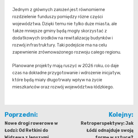
Jednym z głównych założeń jest równomierne
rozdzielenie funduszy pomiędzy różne części
województwa. Dzięki temu nie tylko duże miasta, ale
także mniejsze gminy będą mogły skorzystać z
dodatkowych środków na rewitalizację budynków i
rozwój infrastruktury. Taki podejście ma na celu
zapewnienie zrównoważonego rozwoju całego regionu.
Planowane projekty mają ruszyć w 2026 roku, co daje
czas na dokładne przygotowanie i wdrożenie inicjatyw,
które będą miały długotrwały wpływ na życie
mieszkańców oraz rozwój województwa łódzkiego.
Nawigacja
Poprzedni:
Kolejny:
wpisu
Nowe drogi rowerowe w
Retroperspektywy: Jak
Łodzi: Od Retkini do
Łódź odnajduje swoją
Widzewa z lepszymi
formę w sztuce?