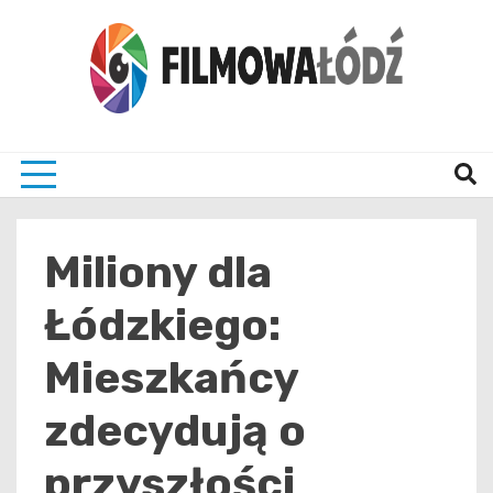
Skip
to
content
wszystko co związane z filmami i Łodzia
filmo
Miliony dla
Łódzkiego:
Mieszkańcy
zdecydują o
przyszłości