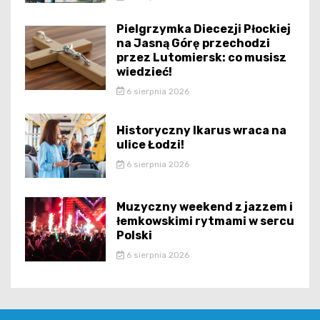
Pielgrzymka Diecezji Płockiej
na Jasną Górę przechodzi
przez Lutomiersk: co musisz
wiedzieć!
6 sierpnia 2026
Historyczny Ikarus wraca na
ulice Łodzi!
6 sierpnia 2026
Muzyczny weekend z jazzem i
łemkowskimi rytmami w sercu
Polski
6 sierpnia 2026