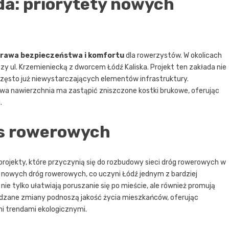
a: priorytety nowych
rawa bezpieczeństwa i komfortu
dla rowerzystów. W okolicach
zy ul. Krzemieniecką z dworcem Łódź Kaliska. Projekt ten zakłada nie
 często już niewystarczających elementów infrastruktury.
owa nawierzchnia ma zastąpić zniszczone kostki brukowe, oferując
.
as rowerowych
ojekty, które przyczynią się do rozbudowy sieci dróg rowerowych w
m nowych dróg rowerowych, co uczyni Łódź jednym z bardziej
ie tylko ułatwiają poruszanie się po mieście, ale również promują
adzane zmiany podnoszą jakość życia mieszkańców, oferując
i trendami ekologicznymi.