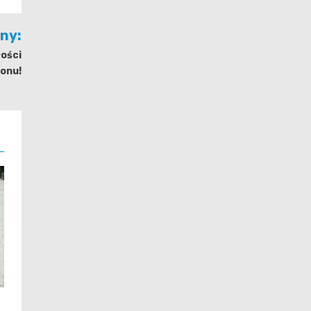
jny:
łości
ionu!