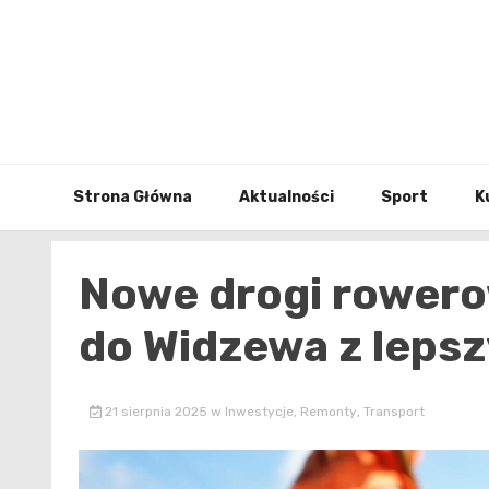
Skip
to
content
Strona Główna
Aktualności
Sport
K
Nowe drogi rowerow
do Widzewa z lepsz
21 sierpnia 2025
w
Inwestycje
,
Remonty
,
Transport