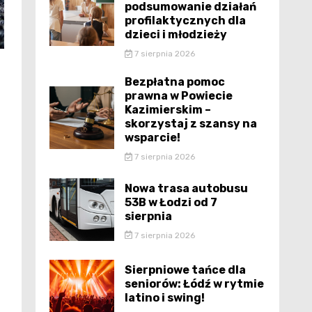
podsumowanie działań
profilaktycznych dla
dzieci i młodzieży
7 sierpnia 2026
Bezpłatna pomoc
prawna w Powiecie
Kazimierskim –
skorzystaj z szansy na
wsparcie!
7 sierpnia 2026
Nowa trasa autobusu
53B w Łodzi od 7
sierpnia
7 sierpnia 2026
Sierpniowe tańce dla
seniorów: Łódź w rytmie
latino i swing!