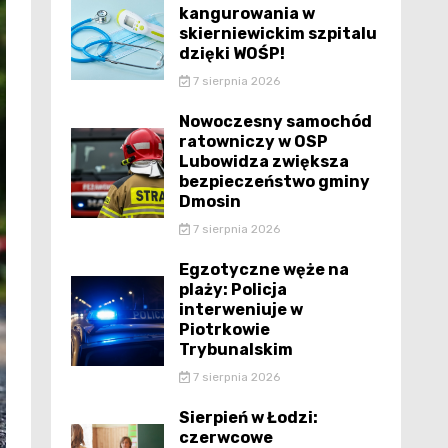
kangurowania w
skierniewickim szpitalu
dzięki WOŚP!
7 sierpnia 2026
Nowoczesny samochód
ratowniczy w OSP
Lubowidza zwiększa
bezpieczeństwo gminy
Dmosin
7 sierpnia 2026
Egzotyczne węże na
plaży: Policja
interweniuje w
Piotrkowie
Trybunalskim
7 sierpnia 2026
Sierpień w Łodzi:
czerwcowe