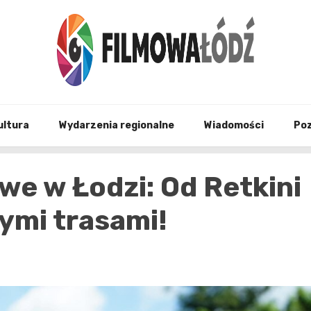
wszystko co związane z filmami i Łodzia
filmo
ultura
Wydarzenia regionalne
Wiadomości
Po
e w Łodzi: Od Retkini
ymi trasami!