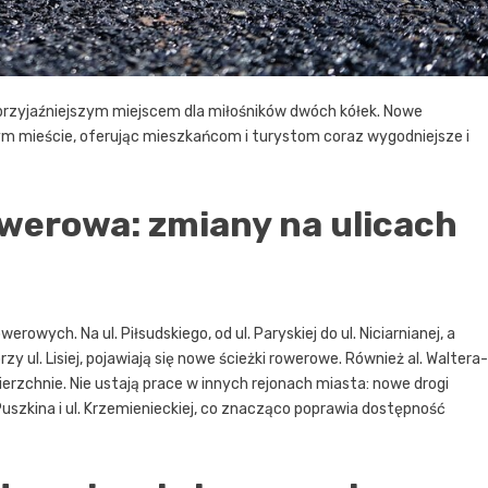
 przyjaźniejszym miejscem dla miłośników dwóch kółek. Nowe
łym mieście, oferując mieszkańcom i turystom coraz wygodniejsze i
werowa: zmiany na ulicach
owych. Na ul. Piłsudskiego, od ul. Paryskiej do ul. Niciarnianej, a
zy ul. Lisiej, pojawiają się nowe ścieżki rowerowe. Również al. Waltera-
erzchnie. Nie ustają prace w innych rejonach miasta: nowe drogi
l. Puszkina i ul. Krzemienieckiej, co znacząco poprawia dostępność