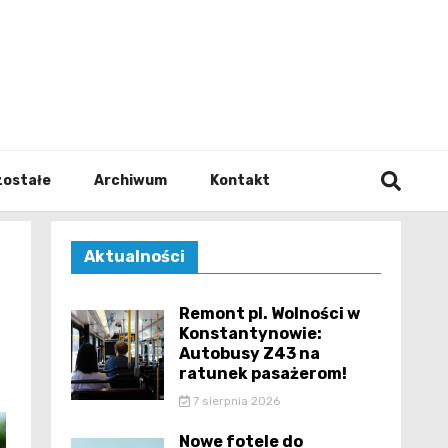
walodz
zostałe
Archiwum
Kontakt
Aktualności
Remont pl. Wolności w
Konstantynowie:
Autobusy Z43 na
ratunek pasażerom!
7 sierpnia 2026
Nowe fotele do