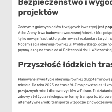
Bezpieczeństwo i wygod
projektów
Jednym z głównych celów trwających inwestycji jest
pop
Atlas Areny trwa budowa nowoczesnej ścieżki, która połąc
tylko nową infrastrukturę, ale również rozbiórkę starych,
Modernizacja obejmuje również ul. Wróblewskiego, gdzie n
płynną jazdę na trasie od al. Politechniki do ul. Wólczańskiej
Przyszłość łódzkich tr
Planowane inwestycje obejmują również długoterminowe pr
mieście. Do roku 2025, na trasie W-Z ma powstać aż 11 k
przyjaznych miast dla rowerzystów w Polsce. Te działania n
zdrowy styl życia i ekologiczne formy transportu. Wprow
alternatywne środki transportu w zgodzie z nowoczesnym