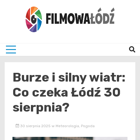
Skip
to
content
wszystko co związane z filmami i Łodzia
filmo
Burze i silny wiatr:
Co czeka Łódź 30
sierpnia?
30 sierpnia 2025
w
Meteorologia
,
Pogoda