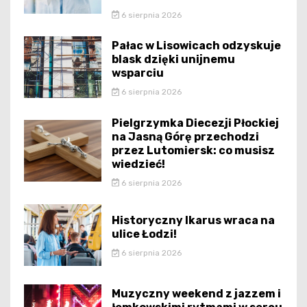
6 sierpnia 2026
Pałac w Lisowicach odzyskuje
blask dzięki unijnemu
wsparciu
6 sierpnia 2026
Pielgrzymka Diecezji Płockiej
na Jasną Górę przechodzi
przez Lutomiersk: co musisz
wiedzieć!
6 sierpnia 2026
Historyczny Ikarus wraca na
ulice Łodzi!
6 sierpnia 2026
Muzyczny weekend z jazzem i