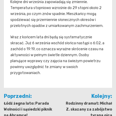
Kolejne dni września zapowiadają się zmiennie.
Temperatura stopniowo wzrośnie do 29 stopni około 2
września, po czym znów spadnie. Mieszkańcy mogą
spodziewać się przemiennie słonecznych okresów i
przelotnych opadów z umiarkowanym zachmurzeniem.
Wraz z końcem lata dni będą się systematycznie
skracać. Już 6 września wschód słońca nastąpi o 6:02, a
zachód o 19:19, co oznacza wyraźne skrócenie czasu na
aktywności w pełnym świetle dziennym. Osoby
planujące wyprawy czy zajęcia na świeżym powietrzu
powinny uwzględnić te zmiany w swoich
przygotowaniach.
Nawigacja
Poprzedni:
Kolejny:
wpisu
Łódź żegna lato: Parada
Rodzinny dramat: Michał
Wolności i sąsiedzki piknik
Z. skazany za zabójstwo
na Abramce!
tyrana ojca