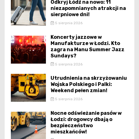
Odkryj Łódź na nowo: 11
niezapomnianych atrakcji na
sierpniowe dni!
5 sierpnia 2026
Koncerty jazzowe w
Manufakturze w Łodzi. Kto
zagra na Manu Summer Jazz
Sundays?
5 sierpnia 2026
Utrudnienia na skrzyżowaniu
Wojska Polskiego i Palki:
Weekend pełen zmian!
5 sierpnia 2026
Nocne odświeżanie pasów w
Łodzi: drogowcy dbają o
bezpieczeństwo
mieszkańców!