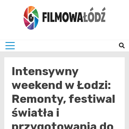
Skip
to
content
wszystko co związane z filmami i Łodzia
filmo
Intensywny
weekend w Łodzi:
Remonty, festiwal
światła i
przygotowania do