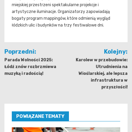
miejskiej przestrzeni spektakularne projekcje i
artystyczne iluminacje. Organizatorzy zapowiadają
bogaty program mappingów, które odmienią wygląd
łódzkich ulic i budynków na trzy festiwalowe dni.
Nawigacja
Poprzedni:
Kolejny:
wpisu
Parada Wolności 2025:
Karolew w przebudowie:
Łódź znów rozbrzmiewa
Utrudnienia na
muzyką i radością!
Wioślarskiej, ale lepsza
infrastruktura w
przyszłości!
POWIĄZANE TEMATY