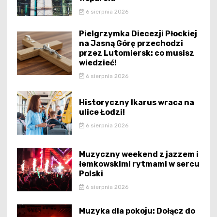
6 sierpnia 2026
Pielgrzymka Diecezji Płockiej
na Jasną Górę przechodzi
przez Lutomiersk: co musisz
wiedzieć!
6 sierpnia 2026
Historyczny Ikarus wraca na
ulice Łodzi!
6 sierpnia 2026
Muzyczny weekend z jazzem i
łemkowskimi rytmami w sercu
Polski
6 sierpnia 2026
Muzyka dla pokoju: Dołącz do