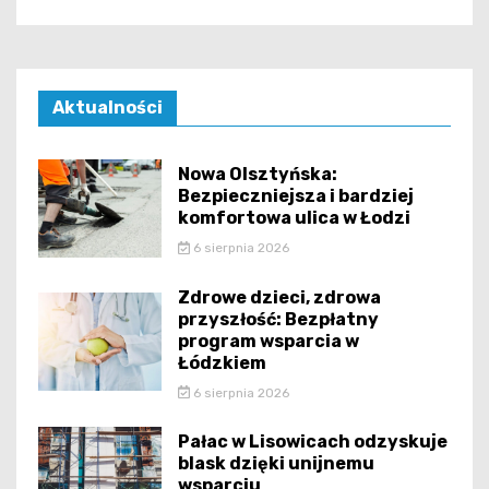
Aktualności
Nowa Olsztyńska:
Bezpieczniejsza i bardziej
komfortowa ulica w Łodzi
6 sierpnia 2026
Zdrowe dzieci, zdrowa
przyszłość: Bezpłatny
program wsparcia w
Łódzkiem
6 sierpnia 2026
Pałac w Lisowicach odzyskuje
blask dzięki unijnemu
wsparciu