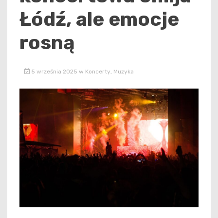
Łódź, ale emocje
rosną
5 września 2025
w
Koncerty
,
Muzyka