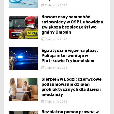
7 sierpnia 2026
Nowoczesny samochód
ratowniczy w OSP Lubowidza
zwiększa bezpieczeństwo
gminy Dmosin
7 sierpnia 2026
Egzotyczne węże na plaży:
Policja interweniuje w
Piotrkowie Trybunalskim
7 sierpnia 2026
Sierpień w Łodzi: czerwcowe
podsumowanie działań
profilaktycznych dla dzieci i
młodzieży
7 sierpnia 2026
Bezpłatna pomoc prawna w