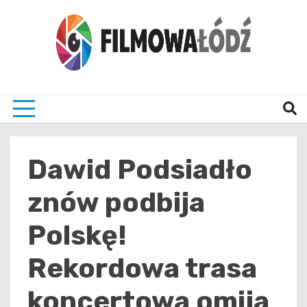
Skip
to
content
wszystko co związane z filmami i Łodzia
filmo
Dawid Podsiadło
znów podbija
Polskę!
Rekordowa trasa
koncertowa omija