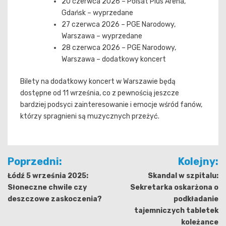
20 czerwca 2026 – Polsat Plus Arena,
Gdańsk – wyprzedane
27 czerwca 2026 – PGE Narodowy,
Warszawa – wyprzedane
28 czerwca 2026 – PGE Narodowy,
Warszawa – dodatkowy koncert
Bilety na dodatkowy koncert w Warszawie będą
dostępne od 11 września, co z pewnością jeszcze
bardziej podsyci zainteresowanie i emocje wśród fanów,
którzy spragnieni są muzycznych przeżyć.
Nawigacja
Poprzedni:
Kolejny:
wpisu
Łódź 5 września 2025:
Skandal w szpitalu:
Słoneczne chwile czy
Sekretarka oskarżona o
deszczowe zaskoczenia?
podkładanie
tajemniczych tabletek
koleżance