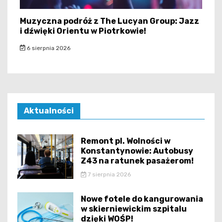
Muzyczna podróż z The Lucyan Group: Jazz
i dźwięki Orientu w Piotrkowie!
6 sierpnia 2026
Aktualności
Remont pl. Wolności w
Konstantynowie: Autobusy
Z43 na ratunek pasażerom!
7 sierpnia 2026
Nowe fotele do kangurowania
w skierniewickim szpitalu
dzięki WOŚP!