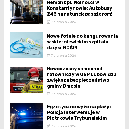
Remont pl. Wolności w
Konstantynowie: Autobusy
Z43 na ratunek pasażerom!
7 sierpnia 2026
Nowe fotele do kangurowania
w skierniewickim szpitalu
dzięki WOŚP!
7 sierpnia 2026
Nowoczesny samochód
ratowniczy w OSP Lubowidza
zwiększa bezpieczeństwo
gminy Dmosin
7 sierpnia 2026
Egzotyczne węże na plaży:
Policja interweniuje w
Piotrkowie Trybunalskim
7 sierpnia 2026