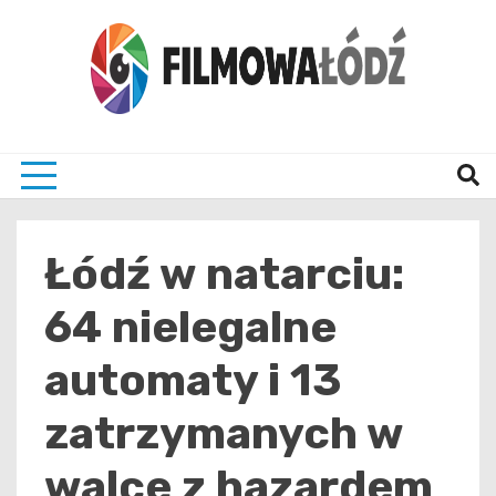
Skip
to
content
wszystko co związane z filmami i Łodzia
filmo
Łódź w natarciu:
64 nielegalne
automaty i 13
zatrzymanych w
walce z hazardem