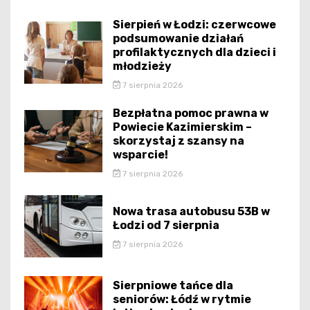
Sierpień w Łodzi: czerwcowe
podsumowanie działań
profilaktycznych dla dzieci i
młodzieży
7 sierpnia 2026
Bezpłatna pomoc prawna w
Powiecie Kazimierskim –
skorzystaj z szansy na
wsparcie!
7 sierpnia 2026
Nowa trasa autobusu 53B w
Łodzi od 7 sierpnia
7 sierpnia 2026
Sierpniowe tańce dla
seniorów: Łódź w rytmie