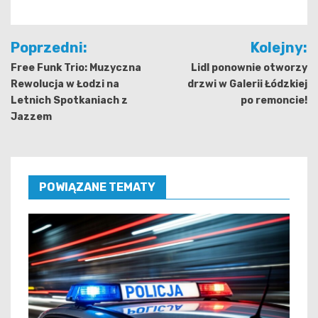
Nawigacja
Poprzedni:
Kolejny:
wpisu
Free Funk Trio: Muzyczna
Lidl ponownie otworzy
Rewolucja w Łodzi na
drzwi w Galerii Łódzkiej
Letnich Spotkaniach z
po remoncie!
Jazzem
POWIĄZANE TEMATY