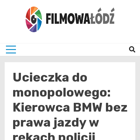
Skip
to
content
wszystko co związane z filmami i Łodzia
filmo
Ucieczka do
monopolowego:
Kierowca BMW bez
prawa jazdy w
rękach policji