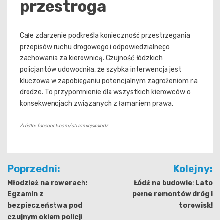
przestroga
Całe zdarzenie podkreśla konieczność przestrzegania
przepisów ruchu drogowego i odpowiedzialnego
zachowania za kierownicą. Czujność łódzkich
policjantów udowodniła, że szybka interwencja jest
kluczowa w zapobieganiu potencjalnym zagrożeniom na
drodze. To przypomnienie dla wszystkich kierowców o
konsekwencjach związanych z łamaniem prawa.
Źródło: facebook.com/strazmiejskalodz
Nawigacja
Poprzedni:
Kolejny:
wpisu
Młodzież na rowerach:
Łódź na budowie: Lato
Egzamin z
pełne remontów dróg i
bezpieczeństwa pod
torowisk!
czujnym okiem policji