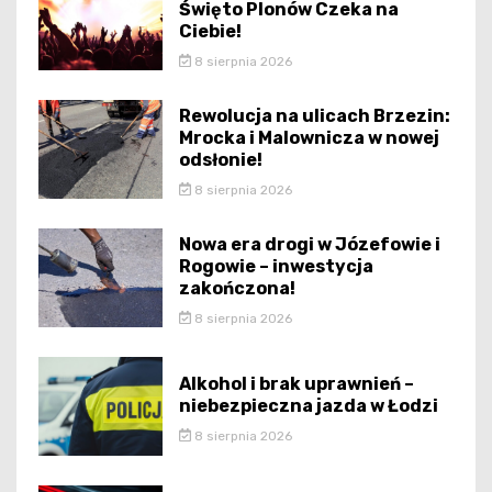
Święto Plonów Czeka na
Ciebie!
8 sierpnia 2026
Rewolucja na ulicach Brzezin:
Mrocka i Malownicza w nowej
odsłonie!
8 sierpnia 2026
Nowa era drogi w Józefowie i
Rogowie – inwestycja
zakończona!
8 sierpnia 2026
Alkohol i brak uprawnień –
niebezpieczna jazda w Łodzi
8 sierpnia 2026