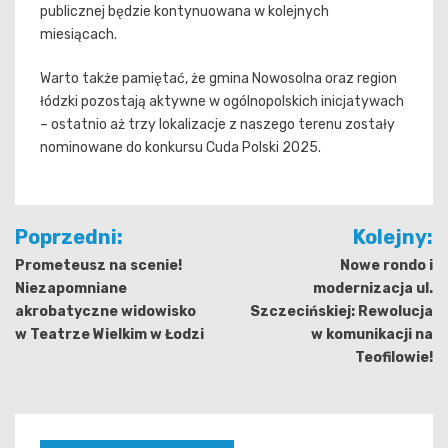
publicznej będzie kontynuowana w kolejnych
miesiącach.
Warto także pamiętać, że gmina Nowosolna oraz region
łódzki pozostają aktywne w ogólnopolskich inicjatywach
– ostatnio aż trzy lokalizacje z naszego terenu zostały
nominowane do konkursu Cuda Polski 2025.
Nawigacja
Poprzedni:
Kolejny:
wpisu
Prometeusz na scenie!
Nowe rondo i
Niezapomniane
modernizacja ul.
akrobatyczne widowisko
Szczecińskiej: Rewolucja
w Teatrze Wielkim w Łodzi
w komunikacji na
Teofilowie!