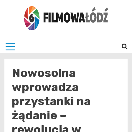
Skip
to
content
wszystko co związane z filmami i Łodzia
filmo
Nowosolna
wprowadza
przystanki na
żądanie –
rewolucja w