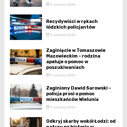
9 sierpnia 2026
Recydywiści w rękach
łódzkich policjantów
9 sierpnia 2026
Zaginięcie w Tomaszowie
Mazowieckim – rodzina
apeluje o pomoc w
poszukiwaniach
9 sierpnia 2026
Zaginiony Dawid Sarowski –
policja prosi o pomoc
mieszkańców Wielunia
9 sierpnia 2026
Odkryj skarby wokół Łodzi: od
natury po historię w