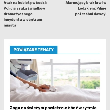
wpisu
Atak na kobietę w Łodzi:
Alarmujący brak krwi w
Policja szuka świadków
Łódzkiem: Pilnie
dramatycznego
potrzebni dawcy!
incydentu w centrum
miasta
POWIĄZANE TEMATY
Joga na świeżym powietrzu: Łódź w rytmie