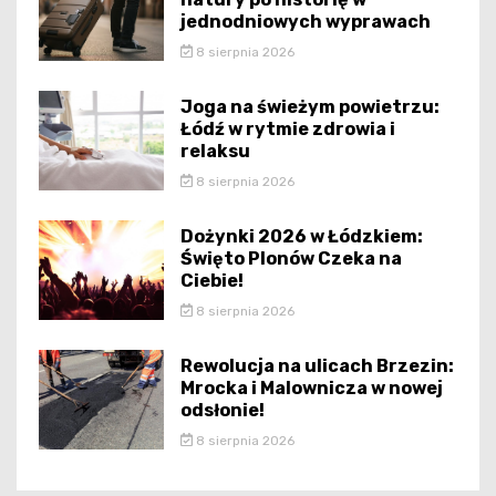
jednodniowych wyprawach
8 sierpnia 2026
Joga na świeżym powietrzu:
Łódź w rytmie zdrowia i
relaksu
8 sierpnia 2026
Dożynki 2026 w Łódzkiem:
Święto Plonów Czeka na
Ciebie!
8 sierpnia 2026
Rewolucja na ulicach Brzezin:
Mrocka i Malownicza w nowej
odsłonie!
8 sierpnia 2026