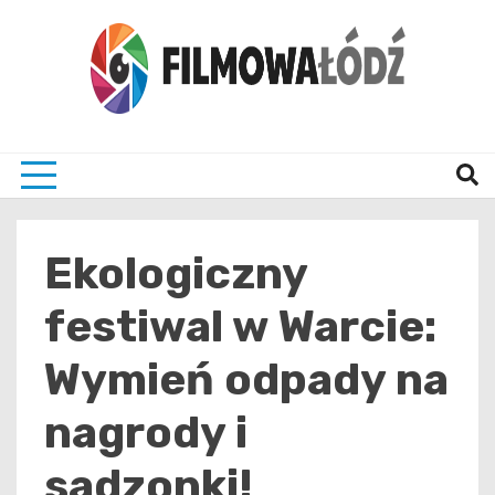
Skip
to
content
wszystko co związane z filmami i Łodzia
filmo
Ekologiczny
festiwal w Warcie:
Wymień odpady na
nagrody i
sadzonki!