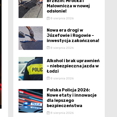
Brzezin: Mrocka i
Malownicza w nowej
odsłonie!
8 sierpnia 2026
Nowa era drogi w
Józefowie i Rogowie –
inwestycja zakończona!
8 sierpnia 2026
Alkohol i brak uprawnień
– niebezpieczna jazda w
Łodzi
8 sierpnia 2026
Polska Policja 2026:
Nowe etaty i innowacje
dla lepszego
bezpieczeństwa
8 sierpnia 2026