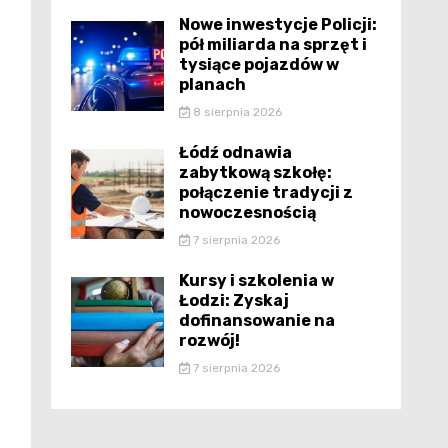
Nowe inwestycje Policji:
pół miliarda na sprzęt i
tysiące pojazdów w
planach
8 sierpnia 2026
Łódź odnawia
zabytkową szkołę:
połączenie tradycji z
nowoczesnością
7 sierpnia 2026
Kursy i szkolenia w
Łodzi: Zyskaj
dofinansowanie na
rozwój!
7 sierpnia 2026