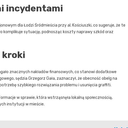
mi incydentami
owym dla Łodzi Śródmieścia przy al. Kościuszki, co sugeruje, że te
o komplikuje sytuację, podnosząc koszty naprawy szkód oraz
 kroki
agało znacznych nakładów finansowych, co stanowi dodatkowe
gowego, sędzia Grzegorz Gała, zaznaczył, że obecność obelg na
otrzebę szybkiego rozwiązania problemu i usunięcia graffiti.
formacje w sprawie, która wstrząsnęła lokalną społecznością,
h instytucji w mieście.