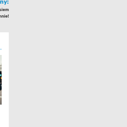
jny:
siem
nie!