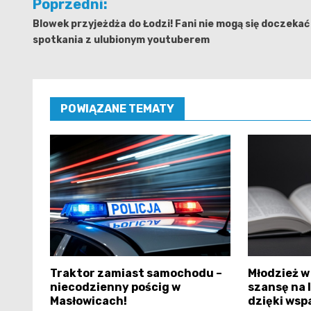
Poprzedni:
wpisu
Blowek przyjeżdża do Łodzi! Fani nie mogą się doczekać
spotkania z ulubionym youtuberem
POWIĄZANE TEMATY
Traktor zamiast samochodu –
Młodzież w
niecodzienny pościg w
szansę na 
Masłowicach!
dzięki wspa