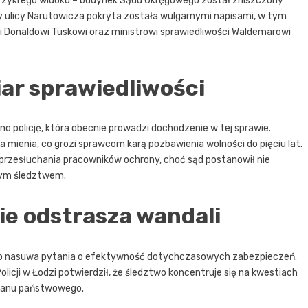
rzykrego widoku – budynek Sądu Okręgowego został zniszczony
ulicy Narutowicza pokryta została wulgarnymi napisami, w tym
 Donaldowi Tuskowi oraz ministrowi sprawiedliwości Waldemarowi
ar sprawiedliwości
 policję, która obecnie prowadzi dochodzenie w tej sprawie.
mienia, co grozi sprawcom karą pozbawienia wolności do pięciu lat.
przesłuchania pracowników ochrony, choć sąd postanowił nie
jnym śledztwem.
ie odstrasza wandali
, co nasuwa pytania o efektywność dotychczasowych zabezpieczeń.
licji w Łodzi potwierdził, że śledztwo koncentruje się na kwestiach
rganu państwowego.