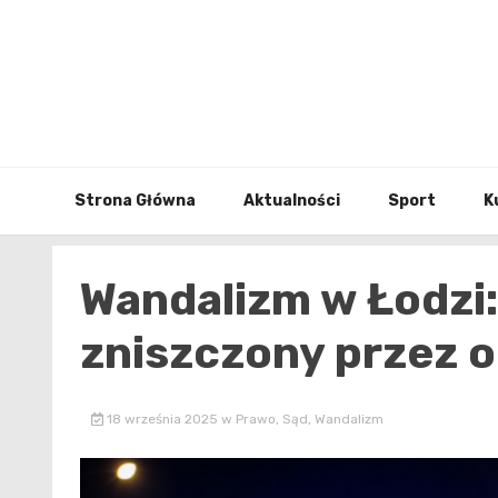
Skip
to
content
Strona Główna
Aktualności
Sport
K
Wandalizm w Łodzi
zniszczony przez o
18 września 2025
w
Prawo
,
Sąd
,
Wandalizm