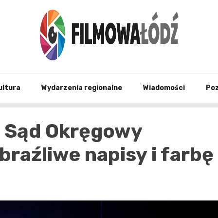
wszystko co związane z filmami i Łodzia
filmo
ultura
Wydarzenia regionalne
Wiadomości
Po
: Sąd Okręgowy
braźliwe napisy i farbę