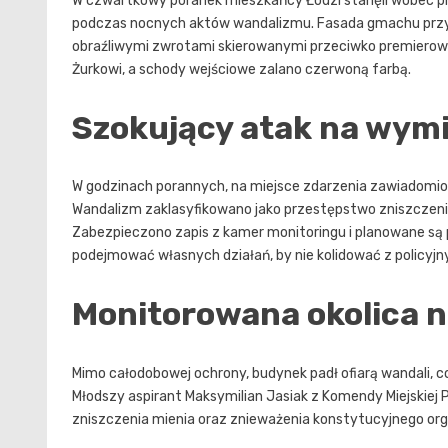
W czwartkowy poranek mieszkańcy Łodzi stanęli wobec p
podczas nocnych aktów wandalizmu. Fasada gmachu przy 
obraźliwymi zwrotami skierowanymi przeciwko premierowi
Żurkowi, a schody wejściowe zalano czerwoną farbą.
Szokujący atak na wymi
W godzinach porannych, na miejsce zdarzenia zawiadomiono
Wandalizm zaklasyfikowano jako przestępstwo zniszczenia 
Zabezpieczono zapis z kamer monitoringu i planowane są 
podejmować własnych działań, by nie kolidować z policy
Monitorowana okolica n
Mimo całodobowej ochrony, budynek padł ofiarą wandali
Młodszy aspirant Maksymilian Jasiak z Komendy Miejskiej Po
zniszczenia mienia oraz znieważenia konstytucyjnego o