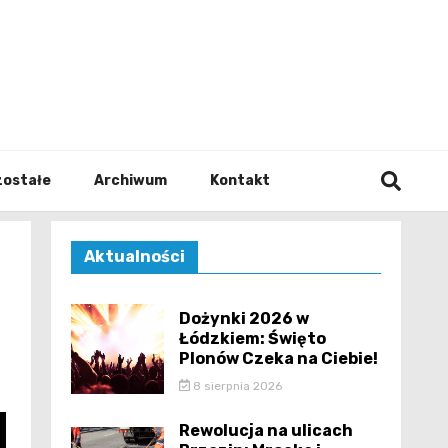
walodz
zostałe
Archiwum
Kontakt
Aktualności
Dożynki 2026 w
Łódzkiem: Święto
Plonów Czeka na Ciebie!
8 sierpnia 2026
Rewolucja na ulicach