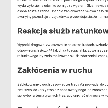
Na autostradzie A2 doszło do poważnego wypadku, który mi
wydarzyło się na odcinku pomiędzy węzłami Skierniewice 
osoba została ranna. Obecnie zablokowane są dwa pasy r
awaryjny pozostaje przejezdny, a przewiduje się, że norma
Reakcja służb ratunko
Wypadki drogowe, zwłaszcza te na autostradach, wzbudza
odpowiednich służb. W takich sytuacjach kluczowe jest szyb
ratunkowego, by zminimalizować skutki zdarzenia i zabe
Zakłócenia w ruchu
Zablokowanie dwóch pasów autostrady A2 prowadzi do po
zmuszeni do korzystania z pasa awaryjnego, co znacząco
się wybór alternatywnych tras, aby uniknąć utknięcia w k