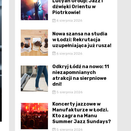
Lucyan Group: Jazz i
dźwięki Orientu w
Piotrkowie!
6 sierpnia 2026
Nowa szansa na studia
w Łodzi: Rekrutacja
uzupełniająca już rusza!
6 sierpnia 2026
Odkryj Łódź na nowo: 11
niezapomnianych
atrakcji na sierpniowe
dni!
5 sierpnia 2026
Koncerty jazzowe w
Manufakturze w Łodzi.
Kto zagra na Manu
Summer Jazz Sundays?
5 sierpnia 2026