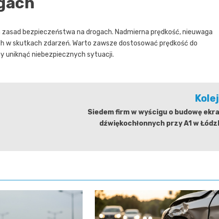
gach
a zasad bezpieczeństwa na drogach. Nadmierna prędkość, nieuwaga
ch w skutkach zdarzeń. Warto zawsze dostosować prędkość do
y uniknąć niebezpiecznych sytuacji.
Kole
Siedem firm w wyścigu o budowę ekr
dźwiękochłonnych przy A1 w Łódz