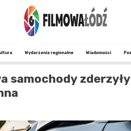
wszystko co związane z filmami i Łodzia
filmo
ultura
Wydarzenia regionalne
Wiadomości
Po
wa samochody zderzyły
anna