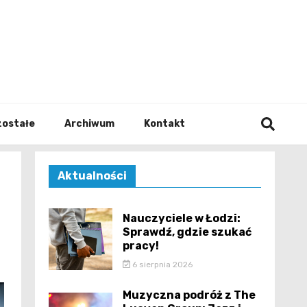
walodz
zostałe
Archiwum
Kontakt
Aktualności
Nauczyciele w Łodzi:
Sprawdź, gdzie szukać
pracy!
6 sierpnia 2026
Muzyczna podróż z The