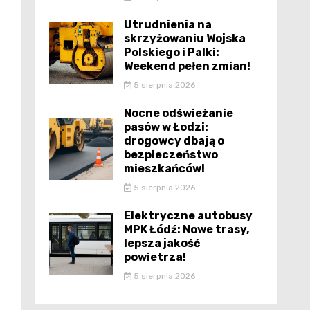
Utrudnienia na
skrzyżowaniu Wojska
Polskiego i Palki:
Weekend pełen zmian!
5 sierpnia 2026
Nocne odświeżanie
pasów w Łodzi:
drogowcy dbają o
bezpieczeństwo
mieszkańców!
5 sierpnia 2026
Elektryczne autobusy
MPK Łódź: Nowe trasy,
lepsza jakość
powietrza!
5 sierpnia 2026