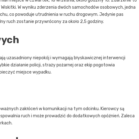
ał miejsce w czwartek, 18 września, około godziny 10. Zdarzenie to
i Wiskitki. W wyniku zderzenia dwóch samochodów osobowych, jedna
uchu, co powoduje utrudnienia w ruchu drogowym. Jedynie pas
lny ruch zostanie przywrócony za około 2,5 godziny.
wych
ją uzasadniony niepokój i wymagają błyskawicznej interwencji
kie działanie policji, straży pożarnej oraz ekip pogotowia
zpieczyć miejsce wypadku.
ważnych zakłóceń w komunikacji na tym odcinku. Kierowcy są
 spowalnia ruch i może prowadzić do dodatkowych opóźnień. Zaleca
orkach.