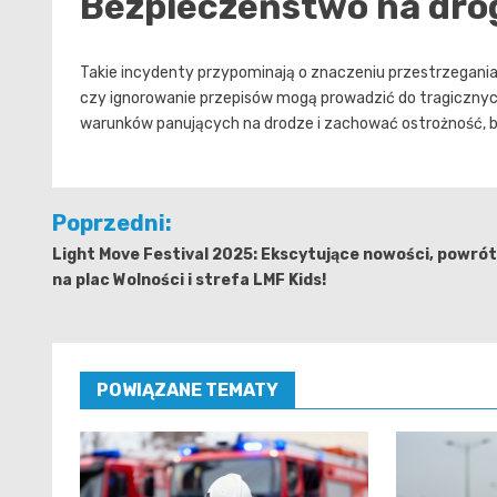
Bezpieczeństwo na dro
Takie incydenty przypominają o znaczeniu przestrzegani
czy ignorowanie przepisów mogą prowadzić do tragiczny
warunków panujących na drodze i zachować ostrożność, b
Nawigacja
Poprzedni:
wpisu
Light Move Festival 2025: Ekscytujące nowości, powrót
na plac Wolności i strefa LMF Kids!
POWIĄZANE TEMATY