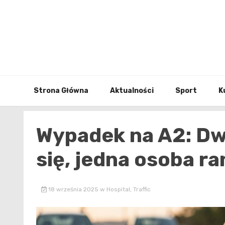
Skip
to
content
Strona Główna
Aktualności
Sport
K
Wypadek na A2: D
się, jedna osoba r
18 września 2025
w
Hospital
,
Traffic