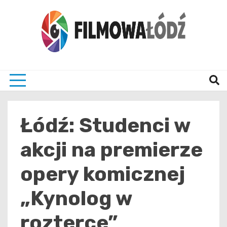
Skip
to
content
wszystko co związane z filmami i Łodzia
filmo
Łódź: Studenci w
akcji na premierze
opery komicznej
„Kynolog w
rozterce”