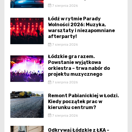
7 sierpnia 2026
Łódź w rytmie Parady
Wolności 2026: Muzyka,
warsztaty i niezapomniane
afterparty!
7 sierpnia 2026
Łódzkie gra razem.
Powstanie wyjątkowa
orkiestra – trwa nabór do
projektu muzycznego
7 sierpnia 2026
Remont Pabianickiej w Łodzi.
Kiedy początek prac w
kierunku centrum?
7 sierpnia 2026
Odkrywaj Łódzkie z ŁKA –