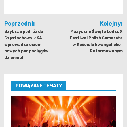
Nawigacja
Poprzedni:
Kolejny:
wpisu
Szybsza podróż do
Muzyczne Święto Łodzi: X
Częstochowy: ŁKA
Festiwal Polish Camerata
wprowadza osiem
w Kościele Ewangelicko-
nowych par pociągów
Reformowanym
dziennie!
POWIĄZANE TEMATY