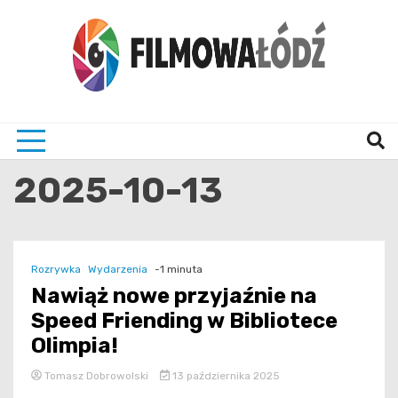
Skip
to
content
wszystko co związane z filmami i Łodzia
filmo
2025-10-13
Rozrywka
Wydarzenia
-1 minuta
Nawiąż nowe przyjaźnie na
Speed Friending w Bibliotece
Olimpia!
Tomasz Dobrowolski
13 października 2025