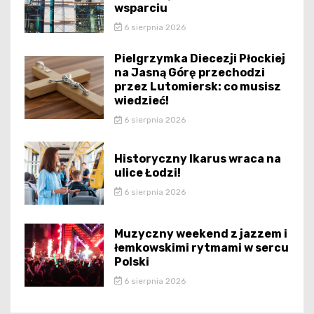
wsparciu
6 sierpnia 2026
Pielgrzymka Diecezji Płockiej
na Jasną Górę przechodzi
przez Lutomiersk: co musisz
wiedzieć!
6 sierpnia 2026
Historyczny Ikarus wraca na
ulice Łodzi!
6 sierpnia 2026
Muzyczny weekend z jazzem i
łemkowskimi rytmami w sercu
Polski
6 sierpnia 2026