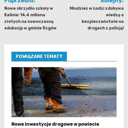
Poprzedni:
Kolejny:
wpisu
Nowe skrzydło szkoły w
Młodzież w Łodzi zdobywa
Kalinie: 14,4 miliona
wiedzę o
złotych na nowoczesną
bezpieczeństwie na
edukację w gminie Rzgów
drogach z policją!
POWIĄZANE TEMATY
Nowe inwestycje drogowe w powiecie