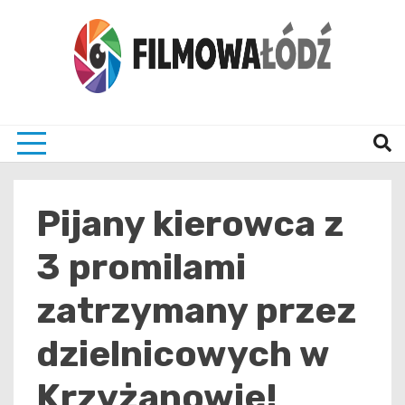
Skip
to
content
wszystko co związane z filmami i Łodzia
filmo
Pijany kierowca z
3 promilami
zatrzymany przez
dzielnicowych w
Krzyżanowie!