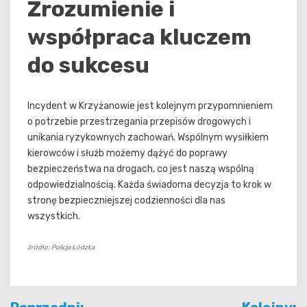
Zrozumienie i
współpraca kluczem
do sukcesu
Incydent w Krzyżanowie jest kolejnym przypomnieniem
o potrzebie przestrzegania przepisów drogowych i
unikania ryzykownych zachowań. Wspólnym wysiłkiem
kierowców i służb możemy dążyć do poprawy
bezpieczeństwa na drogach, co jest naszą wspólną
odpowiedzialnością. Każda świadoma decyzja to krok w
stronę bezpieczniejszej codzienności dla nas
wszystkich.
źródło: Policja Łódzka
Nawigacja