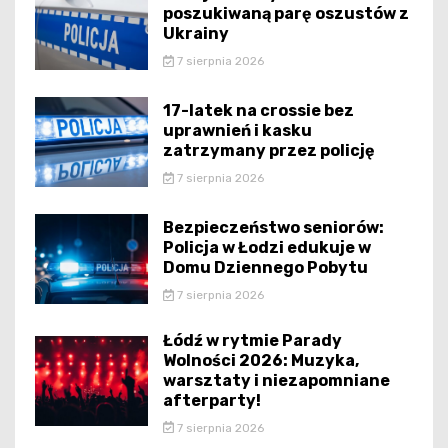
poszukiwaną parę oszustów z
Ukrainy
7 sierpnia 2026
17-latek na crossie bez
uprawnień i kasku
zatrzymany przez policję
7 sierpnia 2026
Bezpieczeństwo seniorów:
Policja w Łodzi edukuje w
Domu Dziennego Pobytu
7 sierpnia 2026
Łódź w rytmie Parady
Wolności 2026: Muzyka,
warsztaty i niezapomniane
afterparty!
7 sierpnia 2026