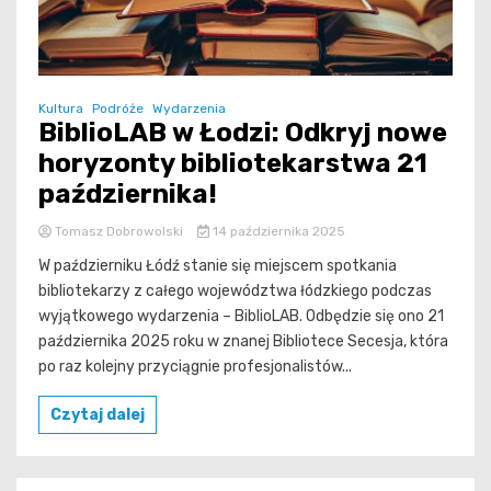
Kultura
Podróże
Wydarzenia
BiblioLAB w Łodzi: Odkryj nowe
horyzonty bibliotekarstwa 21
października!
Tomasz Dobrowolski
14 października 2025
W październiku Łódź stanie się miejscem spotkania
bibliotekarzy z całego województwa łódzkiego podczas
wyjątkowego wydarzenia – BiblioLAB. Odbędzie się ono 21
października 2025 roku w znanej Bibliotece Secesja, która
po raz kolejny przyciągnie profesjonalistów...
Czytaj dalej