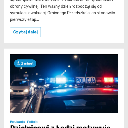
obrony cywilnej. Ten ważny dzień rozpoczął się od
symulacji ewakuacji Gminnego Przedszkola, co stanowiło
pierwszy etap...
Czytaj dalej
2 minut
Edukacja
Policja
Dzielnicowi z Łodzi motywują