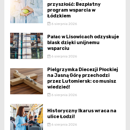
przyszłość: Bezpłatny
program wsparcia w
Łódzkiem
6 sierpnia 2026
Pałac w Lisowicach odzyskuje
blask dzięki unijnemu
wsparciu
6 sierpnia 2026
Pielgrzymka Diecezji Płockiej
na Jasną Górę przechodzi
przez Lutomiersk: co musisz
wiedzieć!
6 sierpnia 2026
Historyczny Ikarus wraca na
ulice Łodzi!
6 sierpnia 2026