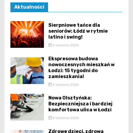
Aktualności
Sierpniowe tańce dla
seniorów: Łódź w rytmie
latino i swing!
6 sierpnia 2026
Ekspresowa budowa
nowoczesnych mieszkań w
Łodzi: 15 tygodni do
zamieszkania!
6 sierpnia 2026
Nowa Olsztyńska:
Bezpieczniejsza i bardziej
komfortowa ulica w Łodzi
6 sierpnia 2026
Zdrowe dzieci, zdrowa