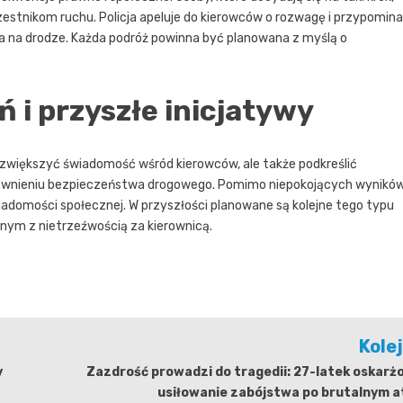
estnikom ruchu. Policja apeluje do kierowców o rozwagę i przypomina
na drodze. Każda podróż powinna być planowana z myślą o
ń i przyszłe inicjatywy
o zwiększyć świadomość wśród kierowców, ale także podkreślić
ewnieniu bezpieczeństwa drogowego. Pomimo niepokojących wyników
iadomości społecznej. W przyszłości planowane są kolejne tego typu
nym z nietrzeźwością za kierownicą.
Kole
y
Zazdrość prowadzi do tragedii: 27-latek oskarż
usiłowanie zabójstwa po brutalnym a