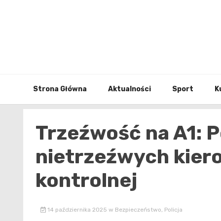
Skip
to
content
Strona Główna
Aktualności
Sport
K
Trzeźwość na A1: P
nietrzeźwych kiero
kontrolnej
14 października 2025
w
Bezpieczeństwo
,
Policja