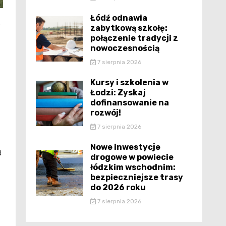
Łódź odnawia
e
zabytkową szkołę:
połączenie tradycji z
nowoczesnością
7 sierpnia 2026
Kursy i szkolenia w
Łodzi: Zyskaj
dofinansowanie na
rozwój!
7 sierpnia 2026
Nowe inwestycje
d
drogowe w powiecie
łódzkim wschodnim:
bezpieczniejsze trasy
do 2026 roku
7 sierpnia 2026