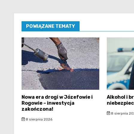
POWIĄZANE TEMATY
Nowa era drogi w Józefowie i
Alkohol i b
Rogowie – inwestycja
niebezpiec
zakończona!
8 sierpnia 20
8 sierpnia 2026