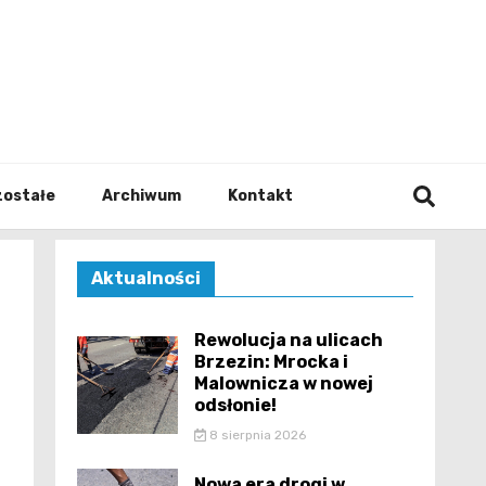
walodz
zostałe
Archiwum
Kontakt
Aktualności
Rewolucja na ulicach
Brzezin: Mrocka i
Malownicza w nowej
odsłonie!
8 sierpnia 2026
Nowa era drogi w