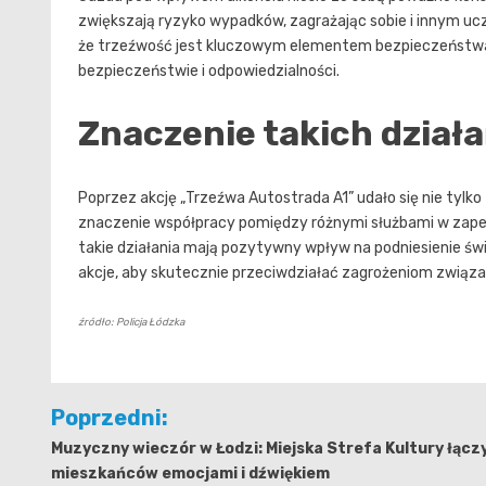
zwiększają ryzyko wypadków, zagrażając sobie i innym ucz
że trzeźwość jest kluczowym elementem bezpieczeństwa 
bezpieczeństwie i odpowiedzialności.
Znaczenie takich działa
Poprzez akcję „Trzeźwa Autostrada A1” udało się nie tylk
znaczenie współpracy pomiędzy różnymi służbami w zap
takie działania mają pozytywny wpływ na podniesienie św
akcje, aby skutecznie przeciwdziałać zagrożeniom związa
źródło: Policja Łódzka
Nawigacja
Poprzedni:
wpisu
Muzyczny wieczór w Łodzi: Miejska Strefa Kultury łącz
mieszkańców emocjami i dźwiękiem