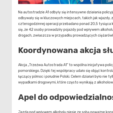
Na autostradzie A1 odbyły się intensywne działania polic
odbywały się w kluczowych miejscach, takich jak wjazdy, 
czterogodzinnej operacji przebadano ponad 20,5 tysiąca
się, że 42 osoby prowadziły pojazdy pod wpływem alkohol
drogach, zwłaszcza w przypadku prowadzących ciężarówk
Koordynowana akcja słu
Akcja „Trzeźwa Autostrada A1” to wspólna inicjatywa pol
pomorskiego. Dzięki tej współpracy udało się objąć kontr
łączący północ i południe Polski. Celem działań było nie 
wypadkami drogowymi, które często wynikają z alkoholowe
Apel do odpowiedzialno
Jazda pod wpływem alkoholu niesie ze sobą poważne konsek