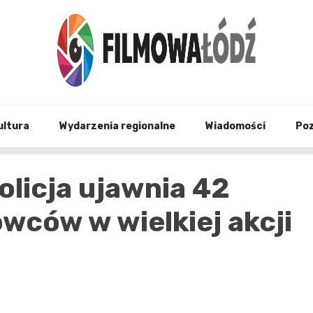
wszystko co związane z filmami i Łodzia
filmo
ultura
Wydarzenia regionalne
Wiadomości
Po
olicja ujawnia 42
wców w wielkiej akcji