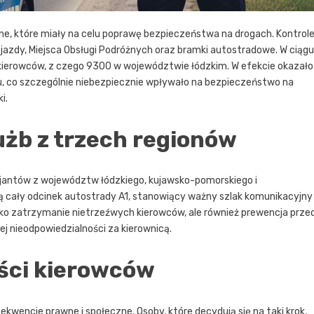
yjne, które miały na celu poprawę bezpieczeństwa na drogach. Kontrol
zjazdy, Miejsca Obsługi Podróżnych oraz bramki autostradowe. W ciągu
 kierowców, z czego 9300 w województwie łódzkim. W efekcie okazało
u, co szczególnie niebezpiecznie wpływało na bezpieczeństwo na
i.
żb z trzech regionów
icjantów z województw łódzkiego, kujawsko-pomorskiego i
olą cały odcinek autostrady A1, stanowiący ważny szlak komunikacyjny
tylko zatrzymanie nietrzeźwych kierowców, ale również prewencja prze
j nieodpowiedzialności za kierownicą.
ści kierowców
wencje prawne i społeczne. Osoby, które decydują się na taki krok,