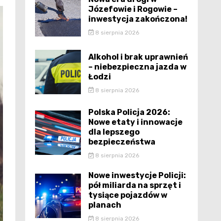
Józefowie i Rogowie –
inwestycja zakończona!
8 sierpnia 2026
Alkohol i brak uprawnień
– niebezpieczna jazda w
Łodzi
8 sierpnia 2026
Polska Policja 2026:
Nowe etaty i innowacje
dla lepszego
bezpieczeństwa
8 sierpnia 2026
Nowe inwestycje Policji:
pół miliarda na sprzęt i
tysiące pojazdów w
planach
8 sierpnia 2026