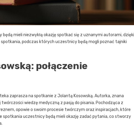
y będą mieli niezwykłą okazję spotkać się z uznanymi autorami, dzięk
wa spotkania, podczas których uczestnicy będą mogli poznać tajniki
sowską: połączenie
ioteka zaprasza na spotkanie z Jolantą Kosowską. Autorka, znana
ej twórczości wiedzę medyczną z pasją do pisania. Pochodząca z
reznem, opowie o swoim procesie twórczym oraz inspiracjach, które
e spotkania uczestnicy będą mieli okazję zadać pytania, co stworzy
a.