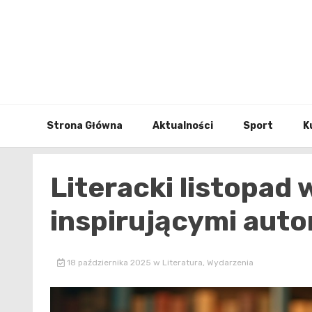
Skip
to
content
Strona Główna
Aktualności
Sport
K
Literacki listopad
inspirującymi auto
18 października 2025
w
Literatura
,
Wydarzenia