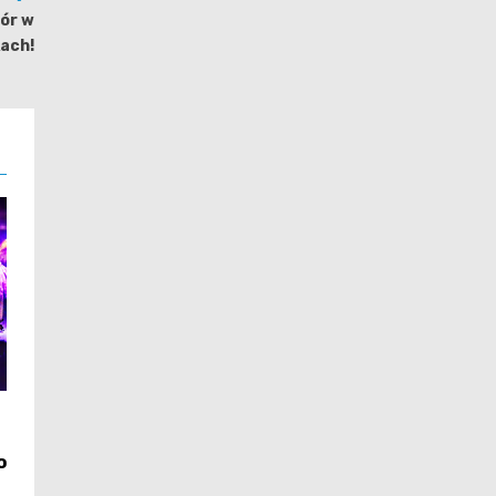
zór w
kach!
o