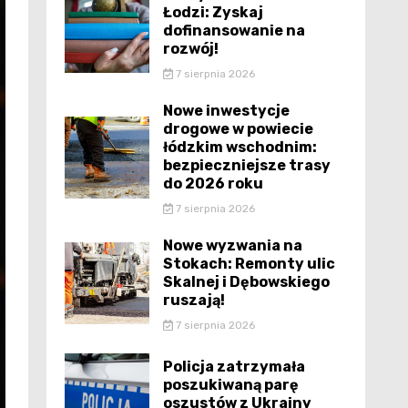
Łodzi: Zyskaj
dofinansowanie na
rozwój!
7 sierpnia 2026
Nowe inwestycje
drogowe w powiecie
łódzkim wschodnim:
bezpieczniejsze trasy
do 2026 roku
7 sierpnia 2026
Nowe wyzwania na
Stokach: Remonty ulic
Skalnej i Dębowskiego
ruszają!
7 sierpnia 2026
Policja zatrzymała
poszukiwaną parę
oszustów z Ukrainy