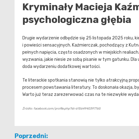
Kryminały Macieja Kaźm
psychologiczna głębia
Drugie wydarzenie odbędzie się 25 listopada 2025 roku, ki
i powieści sensacyjnych. Kaźmierczak, pochodzący z Kutn
pełnych napięcia, często osadzonych w miejskich realiach.
wyzwania, jakie niesie ze sobą pisanie w tym gatunku. Dl
doda wydarzeniu dodatkowej wartości.
Te literackie spotkania stanowią nie tylko atrakcyjną pro
procesem powstawania literatury. To doskonała okazja, by p
Warto już teraz zarezerwować czas na te niezwykłe wydar
Źródło: facebook.com/profile.php?id=61564940397765
Nawigacja
Poprzedni: