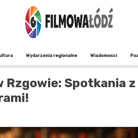
wszystko co związane z filmami i Łodzia
filmo
ultura
Wydarzenia regionalne
Wiadomości
Po
 w Rzgowie: Spotkania z
rami!