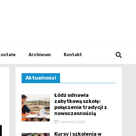
walodz
zostałe
Archiwum
Kontakt
Aktualności
Łódź odnawia
zabytkową szkołę:
połączenie tradycji z
nowoczesnością
7 sierpnia 2026
Kursy i szkolenia w