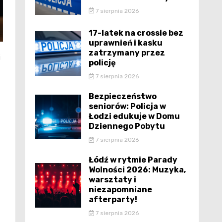
7 sierpnia 2026
17-latek na crossie bez
uprawnień i kasku
zatrzymany przez
i
policję
7 sierpnia 2026
Bezpieczeństwo
seniorów: Policja w
Łodzi edukuje w Domu
Dziennego Pobytu
7 sierpnia 2026
Łódź w rytmie Parady
Wolności 2026: Muzyka,
warsztaty i
niezapomniane
afterparty!
7 sierpnia 2026