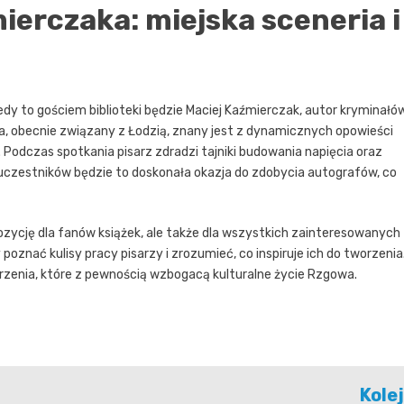
ierczaka: miejska sceneria i
edy to gościem biblioteki będzie Maciej Kaźmierczak, autor kryminałó
a, obecnie związany z Łodzią, znany jest z dynamicznych opowieści
 Podczas spotkania pisarz zdradzi tajniki budowania napięcia oraz
a uczestników będzie to doskonała okazja do zdobycia autografów, co
pozycję dla fanów książek, ale także dla wszystkich zainteresowanych
oznać kulisy pracy pisarzy i zrozumieć, co inspiruje ich do tworzenia
zenia, które z pewnością wzbogacą kulturalne życie Rzgowa.
Kole