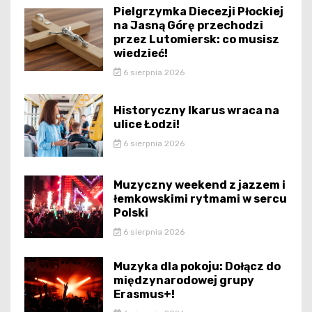
Pielgrzymka Diecezji Płockiej
na Jasną Górę przechodzi
przez Lutomiersk: co musisz
wiedzieć!
6 sierpnia 2026
Historyczny Ikarus wraca na
ulice Łodzi!
6 sierpnia 2026
Muzyczny weekend z jazzem i
łemkowskimi rytmami w sercu
Polski
6 sierpnia 2026
Muzyka dla pokoju: Dołącz do
międzynarodowej grupy
Erasmus+!