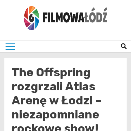
Skip
to
content
wszystko co związane z filmami i Łodzia
filmo
The Offspring
rozgrzali Atlas
Arenę w Łodzi –
niezapomniane
rockowe show!