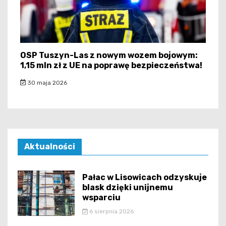
OSP Tuszyn-Las z nowym wozem bojowym:
1,15 mln zł z UE na poprawę bezpieczeństwa!
30 maja 2026
Aktualności
Pałac w Lisowicach odzyskuje
blask dzięki unijnemu
wsparciu
6 sierpnia 2026