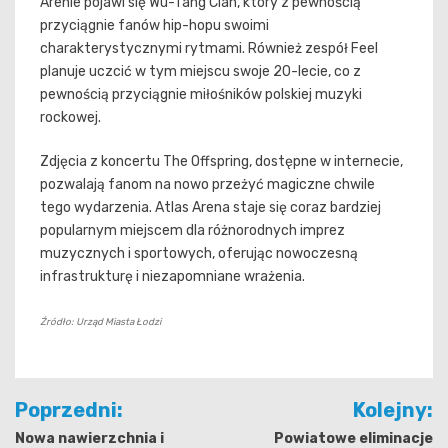
Arenie pojawi się Wu-Tang Clan, który z pewnością
przyciągnie fanów hip-hopu swoimi
charakterystycznymi rytmami. Również zespół Feel
planuje uczcić w tym miejscu swoje 20-lecie, co z
pewnością przyciągnie miłośników polskiej muzyki
rockowej.
Zdjęcia z koncertu The Offspring, dostępne w internecie,
pozwalają fanom na nowo przeżyć magiczne chwile
tego wydarzenia. Atlas Arena staje się coraz bardziej
popularnym miejscem dla różnorodnych imprez
muzycznych i sportowych, oferując nowoczesną
infrastrukturę i niezapomniane wrażenia.
Źródło: Urząd Miasta Łodzi
Nawigacja
Poprzedni:
Kolejny:
wpisu
Nowa nawierzchnia i
‍️‍️Powiatowe eliminacje