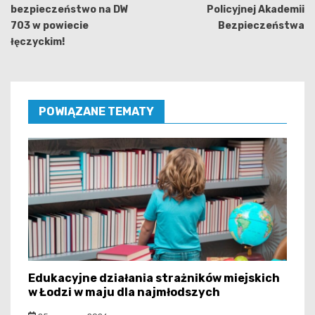
bezpieczeństwo na DW
Policyjnej Akademii
703 w powiecie
Bezpieczeństwa‍️‍️
łęczyckim!
POWIĄZANE TEMATY
Edukacyjne działania strażników miejskich
w Łodzi w maju dla najmłodszych