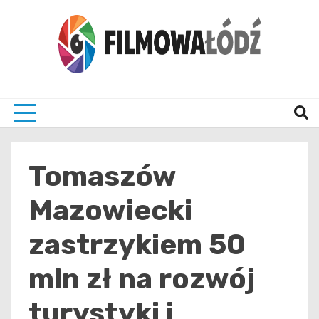
Skip
to
content
wszystko co związane z filmami i Łodzia
filmo
Tomaszów
Mazowiecki
zastrzykiem 50
mln zł na rozwój
turystyki i