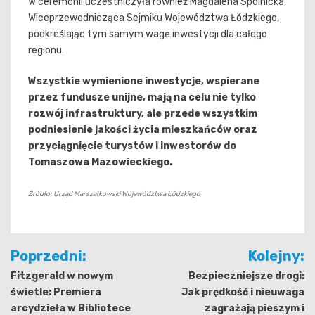
W ceremonii uczestniczyła również Magdalena Spólnicka,
Wiceprzewodnicząca Sejmiku Województwa Łódzkiego,
podkreślając tym samym wagę inwestycji dla całego
regionu.
Wszystkie wymienione inwestycje, wspierane
przez fundusze unijne, mają na celu nie tylko
rozwój infrastruktury, ale przede wszystkim
podniesienie jakości życia mieszkańców oraz
przyciągnięcie turystów i inwestorów do
Tomaszowa Mazowieckiego.
Źródło: Urząd Marszałkowski Województwa Łódzkiego
Nawigacja
Poprzedni:
Kolejny:
wpisu
Fitzgerald w nowym
Bezpieczniejsze drogi:
świetle: Premiera
Jak prędkość i nieuwaga
arcydzieła w Bibliotece
zagrażają pieszym i