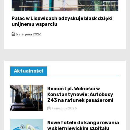
Pałac w Lisowicach odzyskuje blask dzięki
unijnemu wsparciu
6 sierpnia 2026
Aktualności
Remont pl. Wolności w
Konstantynowie: Autobusy
Z43 na ratunek pasażerom!
7 sierpnia 2026
Nowe fotele do kangurowania
w skierniewickim szpitalu