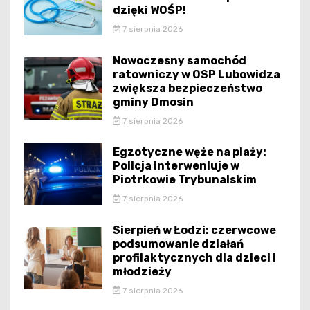
dzięki WOŚP!
7 sierpnia 2026
Nowoczesny samochód
ratowniczy w OSP Lubowidza
zwiększa bezpieczeństwo
gminy Dmosin
7 sierpnia 2026
Egzotyczne węże na plaży:
Policja interweniuje w
Piotrkowie Trybunalskim
7 sierpnia 2026
Sierpień w Łodzi: czerwcowe
podsumowanie działań
profilaktycznych dla dzieci i
młodzieży
7 sierpnia 2026