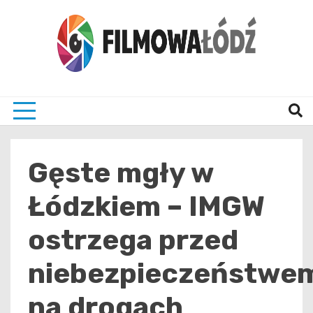
Skip
to
content
wszystko co związane z filmami i Łodzia
filmo
Gęste mgły w
Łódzkiem – IMGW
ostrzega przed
niebezpieczeństwe
na drogach