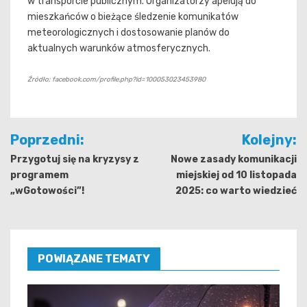
w transporcie publicznym. Organizatorzy apelują do
mieszkańców o bieżące śledzenie komunikatów
meteorologicznych i dostosowanie planów do
aktualnych warunków atmosferycznych.
Źródło: facebook.com/profile.php?id=100053023453980
Nawigacja
Poprzedni:
Kolejny:
wpisu
Przygotuj się na kryzysy z
Nowe zasady komunikacji
programem
miejskiej od 10 listopada
„wGotowości”!
2025: co warto wiedzieć
POWIĄZANE TEMATY