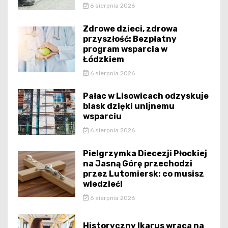
6 sierpnia 2026
Zdrowe dzieci, zdrowa
przyszłość: Bezpłatny
program wsparcia w
Łódzkiem
6 sierpnia 2026
Pałac w Lisowicach odzyskuje
blask dzięki unijnemu
wsparciu
6 sierpnia 2026
Pielgrzymka Diecezji Płockiej
na Jasną Górę przechodzi
przez Lutomiersk: co musisz
wiedzieć!
6 sierpnia 2026
Historyczny Ikarus wraca na