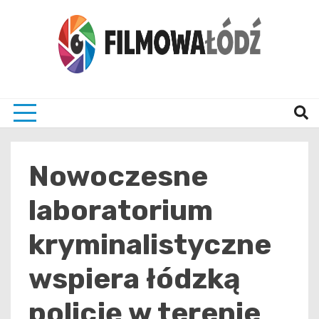
Skip
to
content
wszystko co związane z filmami i Łodzia
filmo
Nowoczesne
laboratorium
kryminalistyczne
wspiera łódzką
policję w terenie