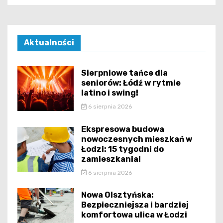
Aktualności
Sierpniowe tańce dla
seniorów: Łódź w rytmie
latino i swing!
6 sierpnia 2026
Ekspresowa budowa
nowoczesnych mieszkań w
Łodzi: 15 tygodni do
zamieszkania!
6 sierpnia 2026
Nowa Olsztyńska:
Bezpieczniejsza i bardziej
komfortowa ulica w Łodzi