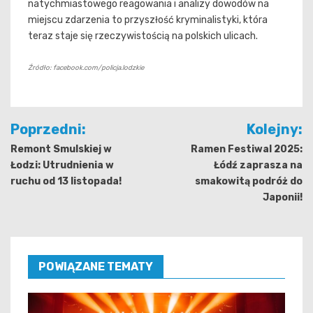
natychmiastowego reagowania i analizy dowodów na
miejscu zdarzenia to przyszłość kryminalistyki, która
teraz staje się rzeczywistością na polskich ulicach.
Źródło: facebook.com/policja.lodzkie
Nawigacja
Poprzedni:
Kolejny:
wpisu
Remont Smulskiej w
Ramen Festiwal 2025:
Łodzi: Utrudnienia w
Łódź zaprasza na
ruchu od 13 listopada!
smakowitą podróż do
Japonii!
POWIĄZANE TEMATY