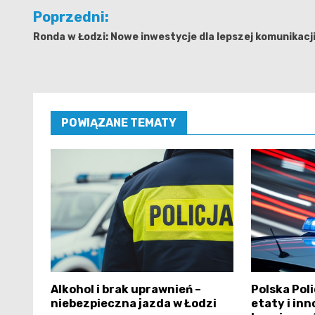
Nawigacja
Poprzedni:
wpisu
Ronda w Łodzi: Nowe inwestycje dla lepszej komunikacji
POWIĄZANE TEMATY
Alkohol i brak uprawnień –
Polska Pol
niebezpieczna jazda w Łodzi
etaty i in