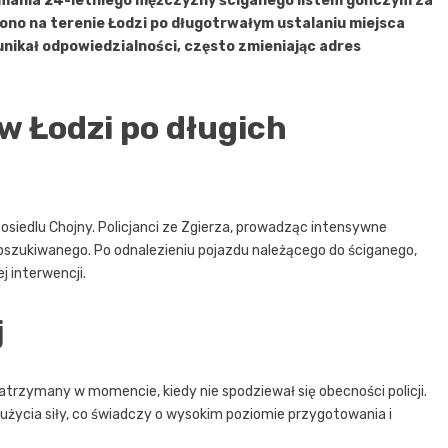
ymania 24-letniego mężczyzny ściganego listem gończym za
o na terenie Łodzi po długotrwałym ustalaniu miejsca
unikał odpowiedzialności, często zmieniając adres
w Łodzi po długich
osiedlu Chojny. Policjanci ze Zgierza, prowadząc intensywne
szukiwanego. Po odnalezieniu pojazdu należącego do ściganego,
j interwencji.
j
trzymany w momencie, kiedy nie spodziewał się obecności policji.
użycia siły, co świadczy o wysokim poziomie przygotowania i