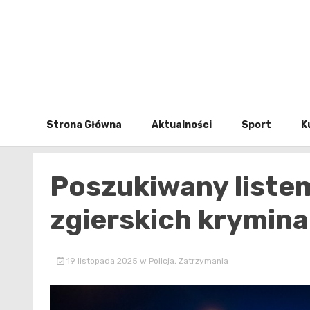
Skip
to
content
Strona Główna
Aktualności
Sport
K
Poszukiwany liste
zgierskich krymin
19 listopada 2025
w
Policja
,
Zatrzymania