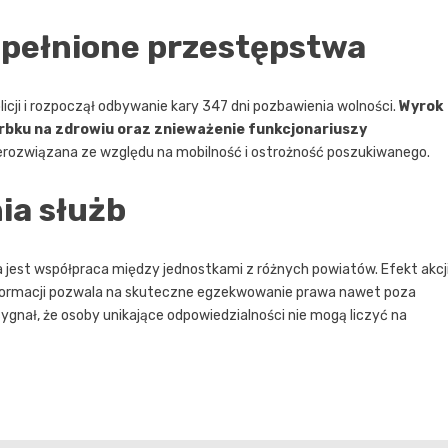
opełnione przestępstwa
icji i rozpoczął odbywanie kary 347 dni pozbawienia wolności.
Wyrok
bku na zdrowiu oraz znieważenie funkcjonariuszy
ierozwiązana ze względu na mobilność i ostrożność poszukiwanego.
ia służb
tna jest współpraca między jednostkami z różnych powiatów. Efekt akcj
nformacji pozwala na skuteczne egzekwowanie prawa nawet poza
gnał, że osoby unikające odpowiedzialności nie mogą liczyć na