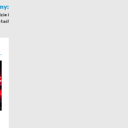
jny:
zie i
stać!