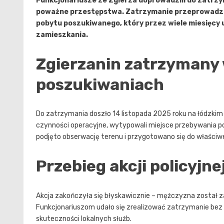
Funkcjonariusze ze Zgierza doprowadzili do zatrz
poważne przestępstwa. Zatrzymanie przeprowadzon
pobytu poszukiwanego, który przez wiele miesięcy 
zamieszkania.
Zgierzanin zatrzymany 
poszukiwaniach
Do zatrzymania doszło 14 listopada 2025 roku na łódzkim 
czynności operacyjne, wytypowali miejsce przebywania po
podjęto obserwację terenu i przygotowano się do właściwe
Przebieg akcji policyjne
Akcja zakończyła się błyskawicznie – mężczyzna został za
Funkcjonariuszom udało się zrealizować zatrzymanie bez 
skuteczności lokalnych służb.