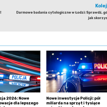
Kole
!
Darmowe badania cytologiczne w Łodzi: Sprawdź, gd
jak skorzy
icja 2026: Nowe
Nowe inwestycje Policji: pół
nowacje dla lepszego
miliarda na sprzęt i tysiące