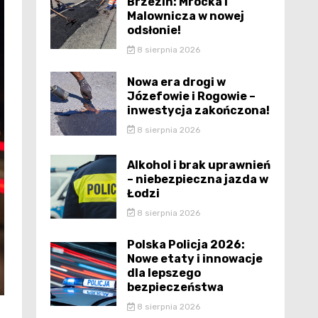
Brzezin: Mrocka i
Malownicza w nowej
odsłonie!
8 sierpnia 2026
Nowa era drogi w
Józefowie i Rogowie –
inwestycja zakończona!
8 sierpnia 2026
Alkohol i brak uprawnień
– niebezpieczna jazda w
Łodzi
8 sierpnia 2026
Polska Policja 2026:
Nowe etaty i innowacje
dla lepszego
bezpieczeństwa
8 sierpnia 2026