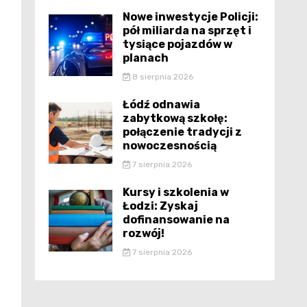
Nowe inwestycje Policji:
pół miliarda na sprzęt i
tysiące pojazdów w
planach
8 sierpnia 2026
Łódź odnawia
zabytkową szkołę:
połączenie tradycji z
nowoczesnością
7 sierpnia 2026
Kursy i szkolenia w
Łodzi: Zyskaj
dofinansowanie na
rozwój!
7 sierpnia 2026