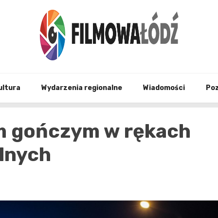
wszystko co związane z filmami i Łodzia
filmo
ultura
Wydarzenia regionalne
Wiadomości
Po
m gończym w rękach
alnych