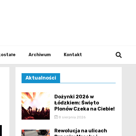
walodz
zostałe
Archiwum
Kontakt
Aktualności
Dożynki 2026 w
Łódzkiem: Święto
Plonów Czeka na Ciebie!
8 sierpnia 2026
Rewolucja na ulicach