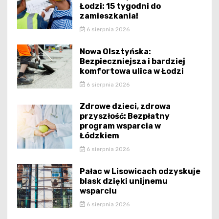
Łodzi: 15 tygodni do
zamieszkania!
6 sierpnia 2026
Nowa Olsztyńska:
Bezpieczniejsza i bardziej
komfortowa ulica w Łodzi
6 sierpnia 2026
Zdrowe dzieci, zdrowa
przyszłość: Bezpłatny
program wsparcia w
Łódzkiem
6 sierpnia 2026
Pałac w Lisowicach odzyskuje
blask dzięki unijnemu
wsparciu
6 sierpnia 2026