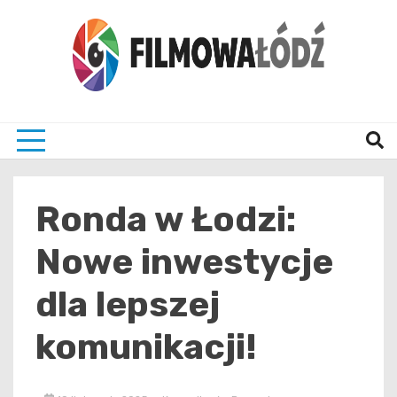
Skip
to
content
wszystko co związane z filmami i Łodzia
filmo
Ronda w Łodzi:
Nowe inwestycje
dla lepszej
komunikacji!