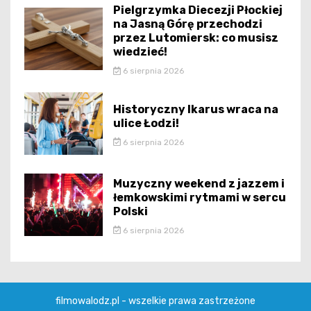
Pielgrzymka Diecezji Płockiej
na Jasną Górę przechodzi
przez Lutomiersk: co musisz
wiedzieć!
6 sierpnia 2026
Historyczny Ikarus wraca na
ulice Łodzi!
6 sierpnia 2026
Muzyczny weekend z jazzem i
łemkowskimi rytmami w sercu
Polski
6 sierpnia 2026
filmowalodz.pl - wszelkie prawa zastrzeżone