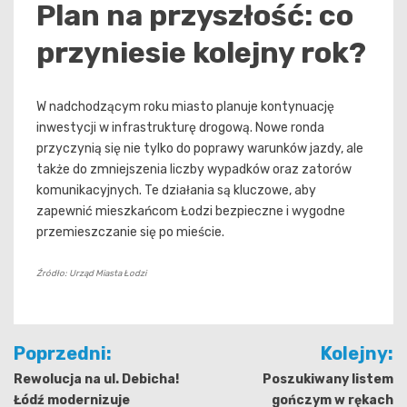
Plan na przyszłość: co
przyniesie kolejny rok?
W nadchodzącym roku miasto planuje kontynuację
inwestycji w infrastrukturę drogową. Nowe ronda
przyczynią się nie tylko do poprawy warunków jazdy, ale
także do zmniejszenia liczby wypadków oraz zatorów
komunikacyjnych. Te działania są kluczowe, aby
zapewnić mieszkańcom Łodzi bezpieczne i wygodne
przemieszczanie się po mieście.
Źródło: Urząd Miasta Łodzi
Nawigacja
Poprzedni:
Kolejny:
wpisu
Rewolucja na ul. Debicha!
Poszukiwany listem
Łódź modernizuje
gończym w rękach