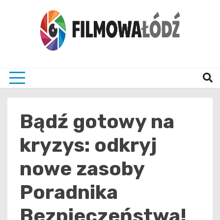
Skip
to
content
wszystko co związane z filmami i Łodzia
filmo
Bądź gotowy na
kryzys: odkryj
nowe zasoby
Poradnika
Bezpieczeństwa!