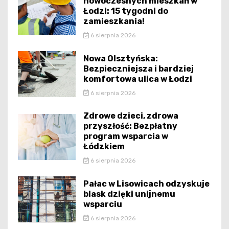
nowoczesnych mieszkań w
Łodzi: 15 tygodni do
zamieszkania!
6 sierpnia 2026
Nowa Olsztyńska:
Bezpieczniejsza i bardziej
komfortowa ulica w Łodzi
6 sierpnia 2026
Zdrowe dzieci, zdrowa
przyszłość: Bezpłatny
program wsparcia w
Łódzkiem
6 sierpnia 2026
Pałac w Lisowicach odzyskuje
blask dzięki unijnemu
wsparciu
6 sierpnia 2026