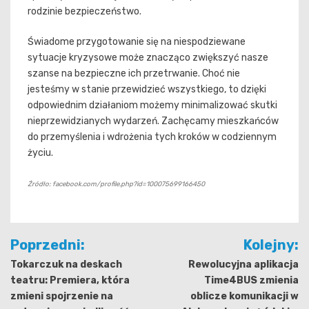
rodzinie bezpieczeństwo.
Świadome przygotowanie się na niespodziewane
sytuacje kryzysowe może znacząco zwiększyć nasze
szanse na bezpieczne ich przetrwanie. Choć nie
jesteśmy w stanie przewidzieć wszystkiego, to dzięki
odpowiednim działaniom możemy minimalizować skutki
nieprzewidzianych wydarzeń. Zachęcamy mieszkańców
do przemyślenia i wdrożenia tych kroków w codziennym
życiu.
Źródło: facebook.com/profile.php?id=100075699166450
Nawigacja
Poprzedni:
Kolejny:
wpisu
Tokarczuk na deskach
Rewolucyjna aplikacja
teatru: Premiera, która
Time4BUS zmienia
zmieni spojrzenie na
oblicze komunikacji w