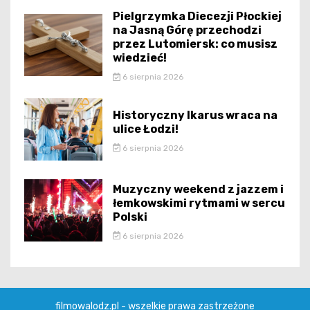
Pielgrzymka Diecezji Płockiej
na Jasną Górę przechodzi
przez Lutomiersk: co musisz
wiedzieć!
6 sierpnia 2026
Historyczny Ikarus wraca na
ulice Łodzi!
6 sierpnia 2026
Muzyczny weekend z jazzem i
łemkowskimi rytmami w sercu
Polski
6 sierpnia 2026
filmowalodz.pl - wszelkie prawa zastrzeżone