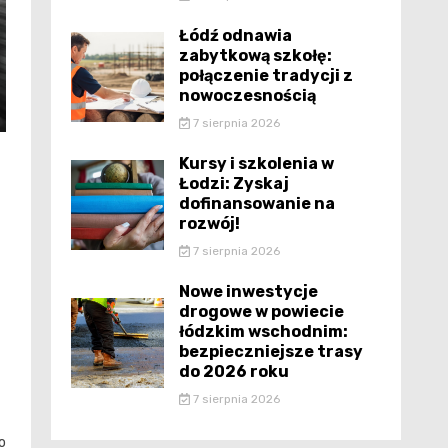
Łódź odnawia
zabytkową szkołę:
połączenie tradycji z
nowoczesnością
7 sierpnia 2026
Kursy i szkolenia w
Łodzi: Zyskaj
dofinansowanie na
rozwój!
7 sierpnia 2026
Nowe inwestycje
drogowe w powiecie
łódzkim wschodnim:
bezpieczniejsze trasy
do 2026 roku
7 sierpnia 2026
o