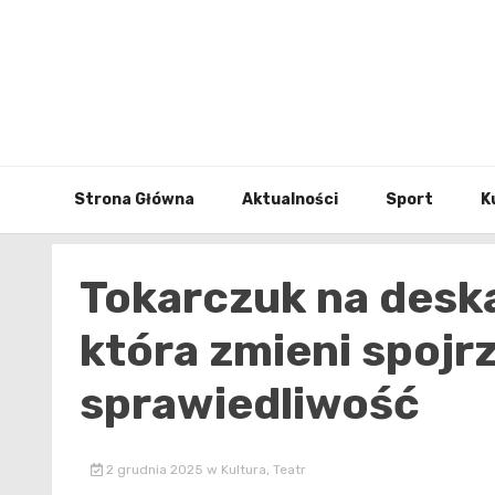
Skip
to
content
Strona Główna
Aktualności
Sport
K
Tokarczuk na deska
która zmieni spojrz
sprawiedliwość
2 grudnia 2025
w
Kultura
,
Teatr