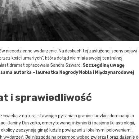
ów niecodzienne wydarzenie. Na deskach tej zasłużonej sceny pojawi
rzez kości umarłych”, która dotąd nie miała swojej teatralnej
tomiast dramat opracowała Sandra Szwarc.
Szczególną uwagę
 sama autorka – laureatka Nagrody Nobla i Międzynarodowej
at i sprawiedliwość
łowieka z naturą, stawiając pytania o granice ludzkiej dominacji i o
aci Janiny Duszejko, emerytowanej inżynierki i pasjonatki astrologii,
 w okolicy zaczynają ginąć ludzie powiązani z lokalnymi polowaniami,
h wydarzeń. Jej niezgoda na przemoc wobec zwierząt oraz dążenie d