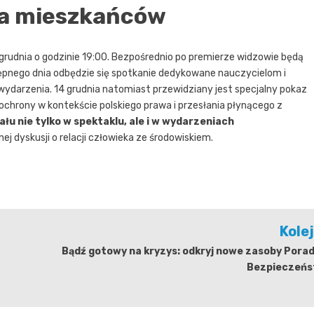
la mieszkańców
grudnia o godzinie 19:00. Bezpośrednio po premierze widzowie będą
pnego dnia odbędzie się spotkanie dedykowane nauczycielom i
rzenia. 14 grudnia natomiast przewidziany jest specjalny pokaz
chrony w kontekście polskiego prawa i przesłania płynącego z
łu nie tylko w spektaklu, ale i w wydarzeniach
ej dyskusji o relacji człowieka ze środowiskiem.
Kole
Bądź gotowy na kryzys: odkryj nowe zasoby Pora
Bezpieczeńs