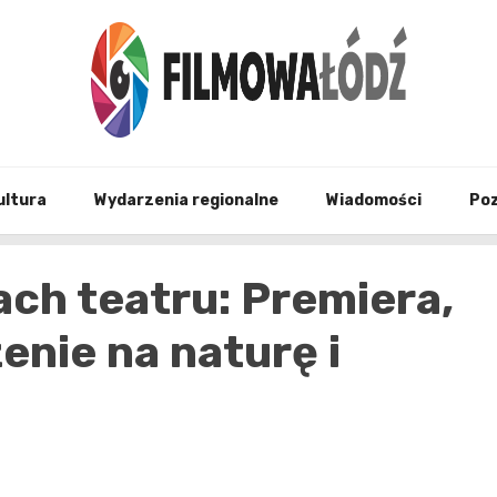
wszystko co związane z filmami i Łodzia
filmo
ultura
Wydarzenia regionalne
Wiadomości
Po
ch teatru: Premiera,
enie na naturę i