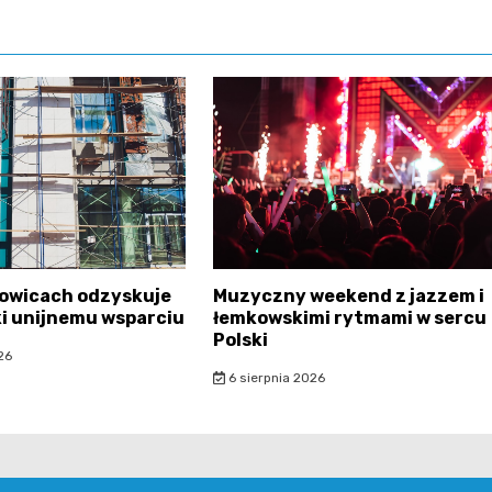
sowicach odzyskuje
Muzyczny weekend z jazzem i
ki unijnemu wsparciu
łemkowskimi rytmami w sercu
Polski
26
6 sierpnia 2026