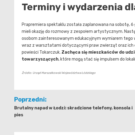
Terminy i wydarzenia d
Prapremiera spektaklu została zaplanowana na sobotę, 6 
mieli okazję do rozmowy z zespołem artystycznym. Nastę
osobom zainteresowanym edukacyjnym wymiarem tego wyda
wraz z warsztatami dotyczącymi praw zwierząt oraz ich o
powieści Tokarczuk.
Zachęca się mieszkańców do udzia
towarzyszących
, które mogą stać się impulsem do lokaln
Źródło: Urząd Marszałkowski Województwa Łódzkiego
Nawigacja
Poprzedni:
wpisu
Brutalny napad w Łodzi: skradzione telefony, konsola i
pies