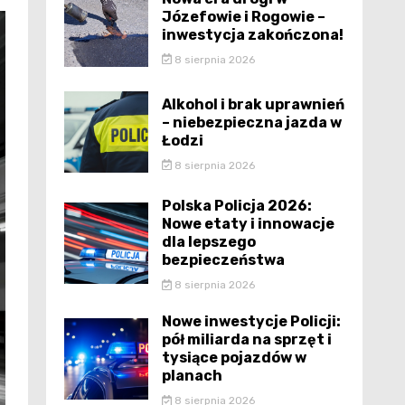
Józefowie i Rogowie –
inwestycja zakończona!
8 sierpnia 2026
Alkohol i brak uprawnień
– niebezpieczna jazda w
Łodzi
8 sierpnia 2026
Polska Policja 2026:
Nowe etaty i innowacje
dla lepszego
bezpieczeństwa
8 sierpnia 2026
Nowe inwestycje Policji:
pół miliarda na sprzęt i
tysiące pojazdów w
planach
8 sierpnia 2026