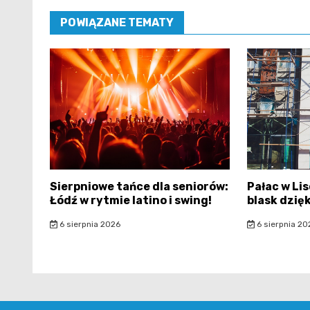
POWIĄZANE TEMATY
Sierpniowe tańce dla seniorów:
Pałac w Li
Łódź w rytmie latino i swing!
blask dzię
6 sierpnia 2026
6 sierpnia 20