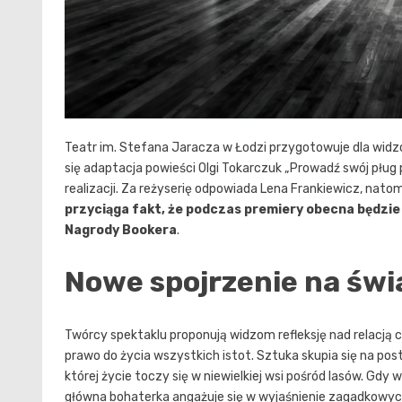
Teatr im. Stefana Jaracza w Łodzi przygotowuje dla widz
się adaptacja powieści Olgi Tokarczuk „Prowadź swój pług p
realizacji. Za reżyserię odpowiada Lena Frankiewicz, na
przyciąga fakt, że podczas premiery obecna będzie
Nagrody Bookera
.
Nowe spojrzenie na świ
Twórcy spektaklu proponują widzom refleksję nad relacją cz
prawo do życia wszystkich istot. Sztuka skupia się na post
której życie toczy się w niewielkiej wsi pośród lasów. Gdy
główna bohaterka angażuje się w wyjaśnienie zagadkowyc