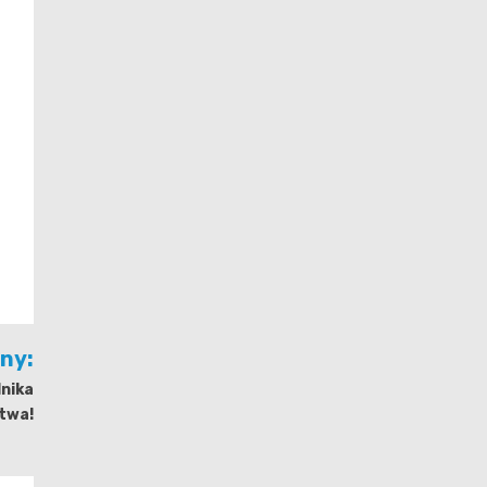
jny:
dnika
twa!