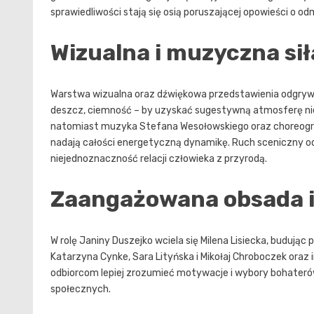
sprawiedliwości stają się osią poruszającej opowieści o od
Wizualna i muzyczna sił
Warstwa wizualna oraz dźwiękowa przedstawienia odgrywa 
deszcz, ciemność – by uzyskać sugestywną atmosferę nie
natomiast muzyka Stefana Wesołowskiego oraz choreogra
nadają całości energetyczną dynamikę. Ruch sceniczny odzw
niejednoznaczność relacji człowieka z przyrodą.
Zaangażowana obsada i
W rolę Janiny Duszejko wciela się Milena Lisiecka, budując 
Katarzyna Cynke, Sara Lityńska i Mikołaj Chroboczek oraz i
odbiorcom lepiej zrozumieć motywacje i wybory bohateró
społecznych.