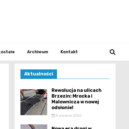
walodz
zostałe
Archiwum
Kontakt
Aktualności
Rewolucja na ulicach
Brzezin: Mrocka i
Malownicza w nowej
odsłonie!
8 sierpnia 2026
Nowa era drogi w