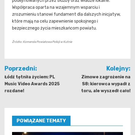
podejmowanych przez służby oraz władze lokalne.
Współpraca oparta na wzajemnym wsparciu i
zrozumieniu stanowi fundament dla dalszych inicjatyw,
które mają na celu zapewnienie spokojnego i
bezpiecznego życia mieszkańcom powiatu.
Źródło: Komenda Powiatowa Policji w Kutnie
Nawigacja
Poprzedni:
Kolejny:
wpisu
Łódź tętniła życiem: PL
Zimowe zagrożenie na
Music Video Awards 2025
S8: kierowca wypadł z
rozdane!
toru, ale wyszedł cało!
POWIĄZANE TEMATY