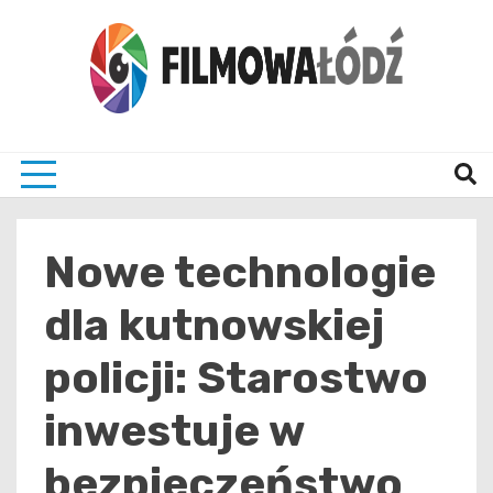
Skip
to
content
wszystko co związane z filmami i Łodzia
filmo
Nowe technologie
dla kutnowskiej
policji: Starostwo
inwestuje w
bezpieczeństwo