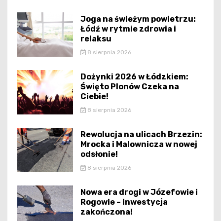
Joga na świeżym powietrzu:
Łódź w rytmie zdrowia i
relaksu
8 sierpnia 2026
Dożynki 2026 w Łódzkiem:
Święto Plonów Czeka na
Ciebie!
8 sierpnia 2026
Rewolucja na ulicach Brzezin:
Mrocka i Malownicza w nowej
odsłonie!
8 sierpnia 2026
Nowa era drogi w Józefowie i
Rogowie – inwestycja
zakończona!