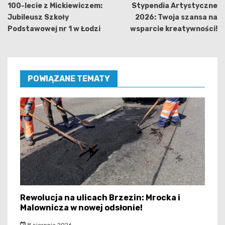
wpisu
100-lecie z Mickiewiczem:
Stypendia Artystyczne
Jubileusz Szkoły
2026: Twoja szansa na
Podstawowej nr 1 w Łodzi
wsparcie kreatywności!
POWIĄZANE TEMATY
Rewolucja na ulicach Brzezin: Mrocka i
Malownicza w nowej odsłonie!
8 sierpnia 2026