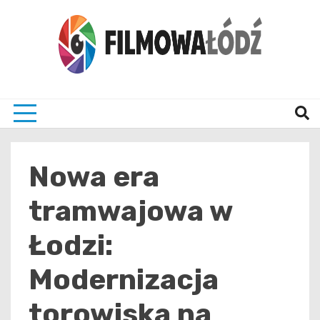
Skip
to
content
wszystko co związane z filmami i Łodzia
filmo
Nowa era
tramwajowa w
Łodzi:
Modernizacja
torowiska na