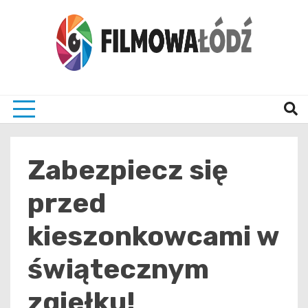
Skip
to
content
wszystko co związane z filmami i Łodzia
filmo
Zabezpiecz się
przed
kieszonkowcami w
świątecznym
zgiełku!