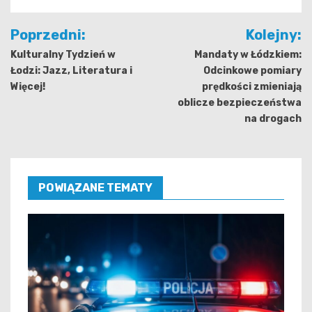
Nawigacja
Poprzedni:
Kolejny:
wpisu
Kulturalny Tydzień w
Mandaty w Łódzkiem:
Łodzi: Jazz, Literatura i
Odcinkowe pomiary
Więcej!
prędkości zmieniają
oblicze bezpieczeństwa
na drogach
POWIĄZANE TEMATY