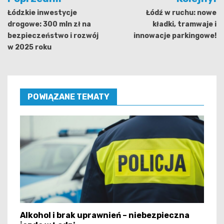
wpisu
Łódzkie inwestycje
Łódź w ruchu: nowe
drogowe: 300 mln zł na
kładki, tramwaje i
bezpieczeństwo i rozwój
innowacje parkingowe!
w 2025 roku
POWIĄZANE TEMATY
Alkohol i brak uprawnień – niebezpieczna