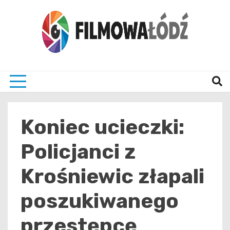
Skip
to
content
wszystko co związane z filmami i Łodzia
filmo
Koniec ucieczki:
Policjanci z
Krośniewic złapali
poszukiwanego
przestępcę