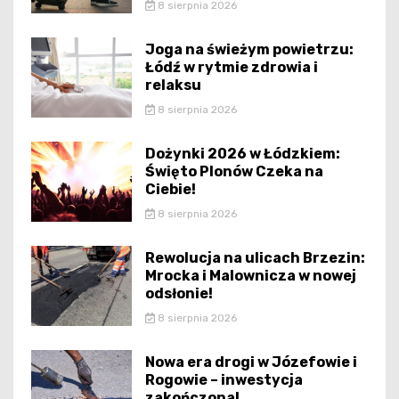
8 sierpnia 2026
Joga na świeżym powietrzu:
Łódź w rytmie zdrowia i
relaksu
8 sierpnia 2026
Dożynki 2026 w Łódzkiem:
Święto Plonów Czeka na
Ciebie!
8 sierpnia 2026
Rewolucja na ulicach Brzezin:
Mrocka i Malownicza w nowej
odsłonie!
8 sierpnia 2026
Nowa era drogi w Józefowie i
Rogowie – inwestycja
zakończona!