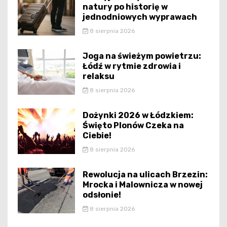
natury po historię w
jednodniowych wyprawach
8 sierpnia 2026
Joga na świeżym powietrzu:
Łódź w rytmie zdrowia i
relaksu
8 sierpnia 2026
Dożynki 2026 w Łódzkiem:
Święto Plonów Czeka na
Ciebie!
8 sierpnia 2026
Rewolucja na ulicach Brzezin:
Mrocka i Malownicza w nowej
odsłonie!
8 sierpnia 2026