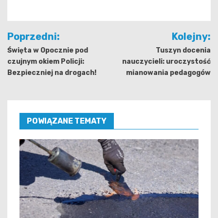
Nawigacja
Poprzedni:
Kolejny:
wpisu
Święta w Opocznie pod
Tuszyn docenia
czujnym okiem Policji:
nauczycieli: uroczystość
Bezpieczniej na drogach!
mianowania pedagogów
POWIĄZANE TEMATY