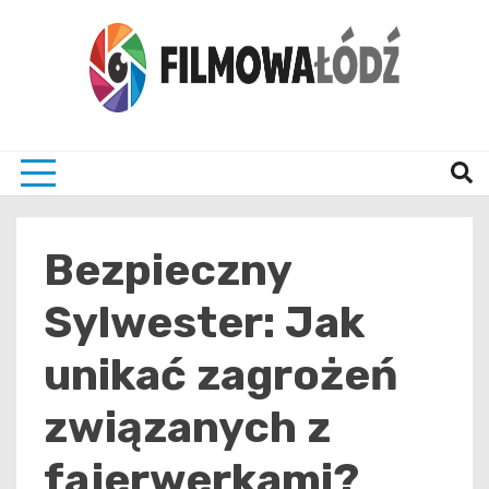
Skip
to
content
wszystko co związane z filmami i Łodzia
filmo
Bezpieczny
Sylwester: Jak
unikać zagrożeń
związanych z
fajerwerkami?