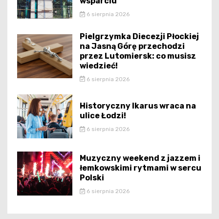
wsparciu
6 sierpnia 2026
Pielgrzymka Diecezji Płockiej
na Jasną Górę przechodzi
przez Lutomiersk: co musisz
wiedzieć!
6 sierpnia 2026
Historyczny Ikarus wraca na
ulice Łodzi!
6 sierpnia 2026
Muzyczny weekend z jazzem i
łemkowskimi rytmami w sercu
Polski
6 sierpnia 2026