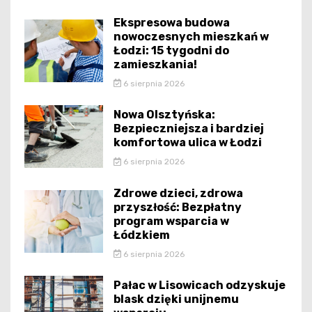
Ekspresowa budowa
nowoczesnych mieszkań w
Łodzi: 15 tygodni do
zamieszkania!
6 sierpnia 2026
Nowa Olsztyńska:
Bezpieczniejsza i bardziej
komfortowa ulica w Łodzi
6 sierpnia 2026
Zdrowe dzieci, zdrowa
przyszłość: Bezpłatny
program wsparcia w
Łódzkiem
6 sierpnia 2026
Pałac w Lisowicach odzyskuje
blask dzięki unijnemu