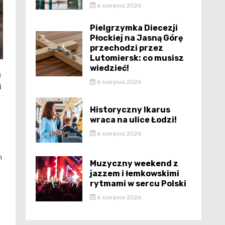
6 sierpnia 2026
Pielgrzymka Diecezji
Płockiej na Jasną Górę
przechodzi przez
Lutomiersk: co musisz
wiedzieć!
ł
6 sierpnia 2026
i
Historyczny Ikarus
wraca na ulice Łodzi!
6 sierpnia 2026
h
Muzyczny weekend z
jazzem i łemkowskimi
rytmami w sercu Polski
6 sierpnia 2026