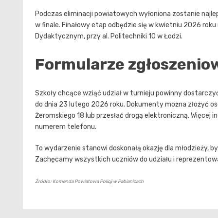
Podczas eliminacji powiatowych wyłoniona zostanie najle
w finale. Finałowy etap odbędzie się w kwietniu 2026 rok
Dydaktycznym, przy al. Politechniki 10 w Łodzi.
Formularze zgłoszeniow
Szkoły chcące wziąć udział w turnieju powinny dostarcz
do dnia 23 lutego 2026 roku. Dokumenty można złożyć oso
Żeromskiego 18 lub przesłać drogą elektroniczną. Więce
numerem telefonu.
To wydarzenie stanowi doskonałą okazję dla młodzieży, b
Zachęcamy wszystkich uczniów do udziału i reprezentowa
Źródło: Komenda Powiatowa Policji w Pabianicach
Nawigacja