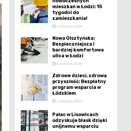
nowoczesnych
mieszkań w Łodzi: 15
tygodni do
zamieszkania!
6 sierpnia 2026
Nowa Olsztyńska:
Bezpieczniejsza i
bardziej komfortowa
ulica w Łodzi
6 sierpnia 2026
Zdrowe dzieci, zdrowa
przyszłość: Bezpłatny
program wsparcia w
Łódzkiem
6 sierpnia 2026
Pałac w Lisowicach
odzyskuje blask dzięki
unijnemu wsparciu