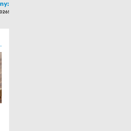
jny:
2026!