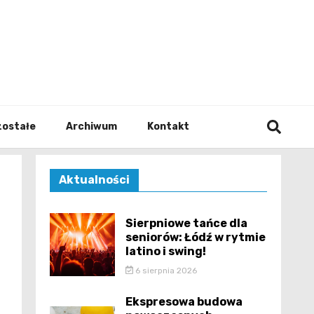
walodz
zostałe
Archiwum
Kontakt
Aktualności
Sierpniowe tańce dla
seniorów: Łódź w rytmie
latino i swing!
6 sierpnia 2026
Ekspresowa budowa