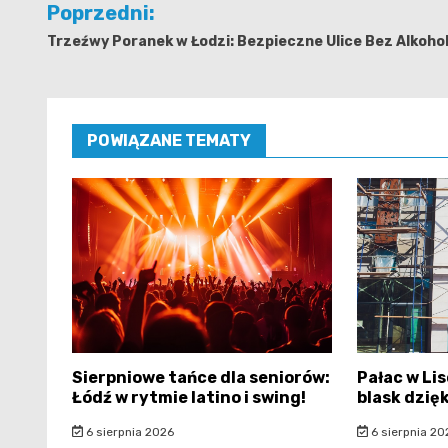
Poprzedni:
wpisu
Trzeźwy Poranek w Łodzi: Bezpieczne Ulice Bez Alkoho
POWIĄZANE TEMATY
Sierpniowe tańce dla seniorów:
Pałac w Li
Łódź w rytmie latino i swing!
blask dzię
6 sierpnia 2026
6 sierpnia 20