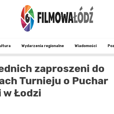
wszystko co związane z filmami i Łodzia
filmo
ultura
Wydarzenia regionalne
Wiadomości
Po
ednich zaproszeni do
jach Turnieju o Puchar
 w Łodzi