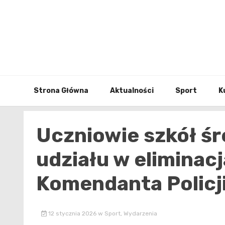
Skip
to
content
Strona Główna
Aktualności
Sport
K
Uczniowie szkół śr
udziału w eliminac
Komendanta Policji
12 stycznia 2026
w
Sport
,
Wydarzenia