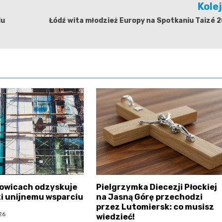
Kole
lu
Łódź wita młodzież Europy na Spotkaniu Taizé 
sowicach odzyskuje
Pielgrzymka Diecezji Płockiej
ki unijnemu wsparciu
na Jasną Górę przechodzi
przez Lutomiersk: co musisz
26
wiedzieć!