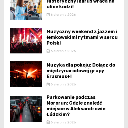
Historyczny Ikarus wraca na
ulice Łodzi!
6 sierpnia 2026
Muzyczny weekend z jazzem i
łemkowskimi rytmami w sercu
Polski
6 sierpnia 2026
Muzyka dla pokoju: Dołącz do
międzynarodowej grupy
Erasmus+!
6 sierpnia 2026
Parkowanie podczas
Mororun: Gdzie znaleźć
miejsce w Aleksandrowie
Łódzkim?
6 sierpnia 2026