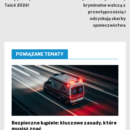
Taizé 2026!
kryminalne walczą z
przestępczością i
odzyskują skarby
społeczeństwa
POWIĄZANE TEMATY
Bezpieczne kąpiele: kluczowe zasady, które
musisz znać