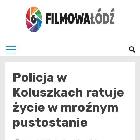
Skip
to
content
wszystko co związane z filmami i Łodzia
filmo
Policja w
Koluszkach ratuje
życie w mroźnym
pustostanie