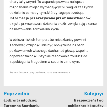
charytatywnymi. To wsparcie pozwala na lepsze
rozpoznanie miejsc wymagających uwagi oraz szybkie
udzielanie pomocy tym, którzy tego potrzebują.
Informacje przekazywane przez mieszkańców
często przyspieszają działania służb i zwiększają szanse
na uratowanie zdrowia lub życia.
W obliczu niskich temperatur mieszkańcy powinni
zachować czujność i nie być obojętni na los osób
pozbawionych własnego dachu nad głową. Wspólna
odpowiedzialność i szybkie reagowanie to klucz do
zapobiegania tragediom w sezonie zimowym.
Źródło: facebook.com/profile.php?id=61566154926432
Nawigacja
Poprzedni:
Kolejny:
wpisu
Łódź wita młodzież
Bezpieczeństwo
Europy na Spotkaniu
publiczne: jak służby