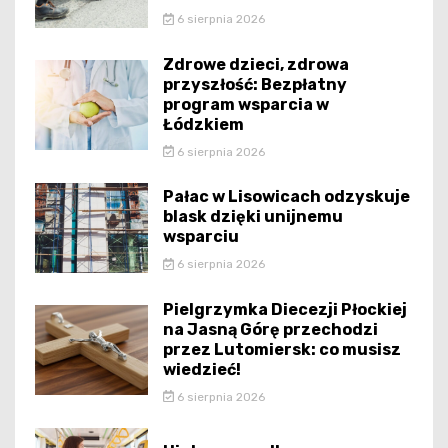
6 sierpnia 2026
Zdrowe dzieci, zdrowa
przyszłość: Bezpłatny
program wsparcia w
Łódzkiem
6 sierpnia 2026
Pałac w Lisowicach odzyskuje
blask dzięki unijnemu
wsparciu
6 sierpnia 2026
Pielgrzymka Diecezji Płockiej
na Jasną Górę przechodzi
przez Lutomiersk: co musisz
wiedzieć!
6 sierpnia 2026