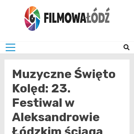
Skip
to
content
wszystko co związane z filmami i Łodzia
filmo
Muzyczne Święto
Kolęd: 23.
Festiwal w
Aleksandrowie
Łódzkim ściąga