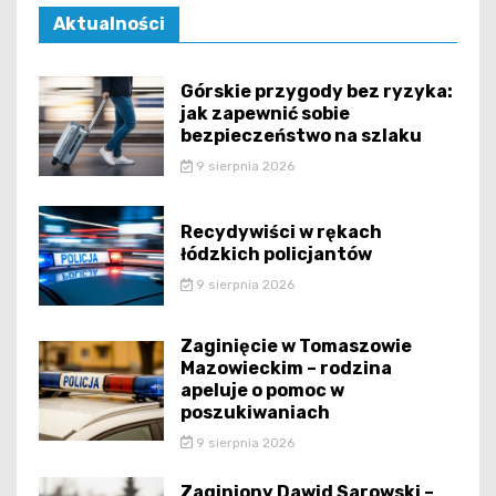
Aktualności
Górskie przygody bez ryzyka:
jak zapewnić sobie
bezpieczeństwo na szlaku
9 sierpnia 2026
Recydywiści w rękach
łódzkich policjantów
9 sierpnia 2026
Zaginięcie w Tomaszowie
Mazowieckim – rodzina
apeluje o pomoc w
poszukiwaniach
9 sierpnia 2026
Zaginiony Dawid Sarowski –