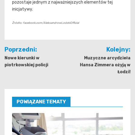
pozostaje jednym z najważniejszych elementów tej
inicjatywy.
Źródło: facebook.com/AleksandrowLodzkiOfficial
Nawigacja
Poprzedni:
Kolejny:
wpisu
Nowe kierunki w
Muzyczne arcydzieła
piotrkowskiej policji
Hansa Zimmera ożyją w
Łodzi!
POWIĄZANE TEMATY