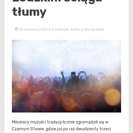
tłumy
16 stycznia 2026
w
Festiwale
,
Kultura
,
Wydarzenia
Miłośnicy muzyki i tradycji licznie zgromadzili się w
Czarnym Stawie, gdzie już po raz dwudziesty trzeci