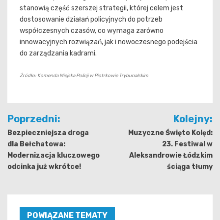
stanowią część szerszej strategii, której celem jest
dostosowanie działań policyjnych do potrzeb
współczesnych czasów, co wymaga zarówno
innowacyjnych rozwiązań, jak i nowoczesnego podejścia
do zarządzania kadrami.
Źródło: Komenda Miejska Policji w Piotrkowie Trybunalskim
Nawigacja
Poprzedni:
Kolejny:
wpisu
Bezpieczniejsza droga
Muzyczne Święto Kolęd:
dla Bełchatowa:
23. Festiwal w
Modernizacja kluczowego
Aleksandrowie Łódzkim
odcinka już wkrótce!
ściąga tłumy
POWIĄZANE TEMATY