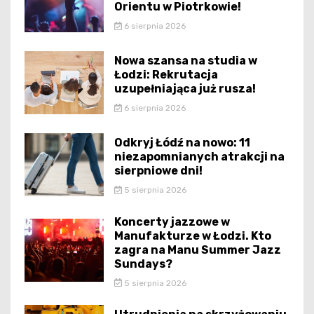
Orientu w Piotrkowie!
6 sierpnia 2026
Nowa szansa na studia w
Łodzi: Rekrutacja
uzupełniająca już rusza!
6 sierpnia 2026
Odkryj Łódź na nowo: 11
niezapomnianych atrakcji na
sierpniowe dni!
5 sierpnia 2026
Koncerty jazzowe w
Manufakturze w Łodzi. Kto
zagra na Manu Summer Jazz
Sundays?
5 sierpnia 2026