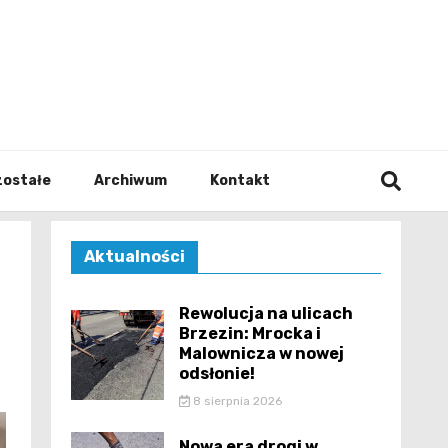
walodz
zostałe
Archiwum
Kontakt
Aktualności
Rewolucja na ulicach
Brzezin: Mrocka i
Malownicza w nowej
odsłonie!
8 sierpnia 2026
Nowa era drogi w