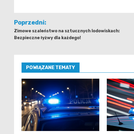
Nawigacja
Poprzedni:
wpisu
Zimowe szaleństwo na sztucznych lodowiskach:
Bezpieczne łyżwy dla każdego!
POWIĄZANE TEMATY