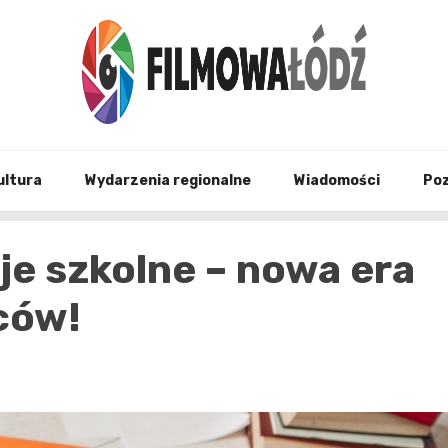
wszystko co związane z filmami i Łodzia
filmo
ultura
Wydarzenia regionalne
Wiadomości
Po
e szkolne – nowa era
iców!