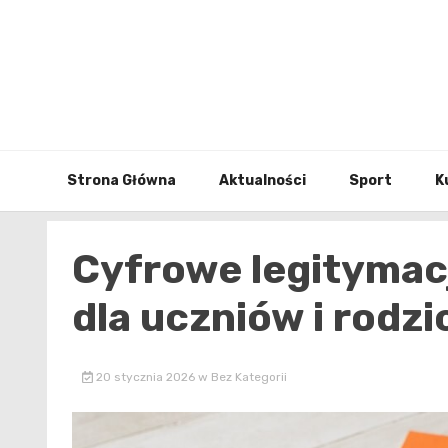
Skip
to
content
Strona Główna
Aktualności
Sport
K
Cyfrowe legitymacj
dla uczniów i rodz
20 stycznia 2026
w
Bez Kategorii