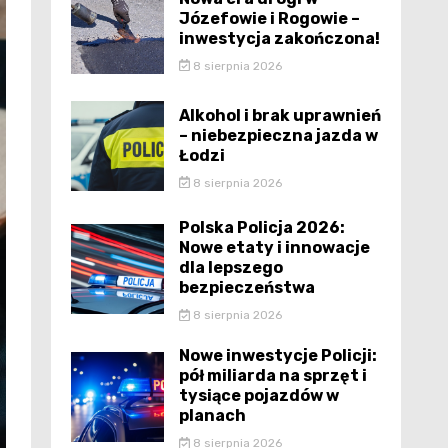
Józefowie i Rogowie –
inwestycja zakończona!
8 sierpnia 2026
Alkohol i brak uprawnień
– niebezpieczna jazda w
Łodzi
8 sierpnia 2026
Polska Policja 2026:
Nowe etaty i innowacje
dla lepszego
bezpieczeństwa
8 sierpnia 2026
Nowe inwestycje Policji:
pół miliarda na sprzęt i
tysiące pojazdów w
planach
8 sierpnia 2026