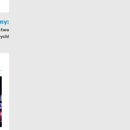
jny:
stwo
zych!