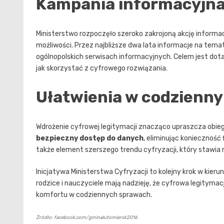
Kampania informacyjna
Ministerstwo rozpoczęło szeroko zakrojoną akcję informacy
możliwości. Przez najbliższe dwa lata informacje na temat
ogólnopolskich serwisach informacyjnych. Celem jest dot
jak skorzystać z cyfrowego rozwiązania.
Ułatwienia w codziennym
Wdrożenie cyfrowej legitymacji znacząco upraszcza obi
bezpieczny dostęp do danych
, eliminując konieczność
także element szerszego trendu cyfryzacji, który stawia
Inicjatywa Ministerstwa Cyfryzacji to kolejny krok w kier
rodzice i nauczyciele mają nadzieję, że cyfrowa legitymacj
komfortu w codziennych sprawach.
Źródło: facebook.com/gminalutomiersk2016