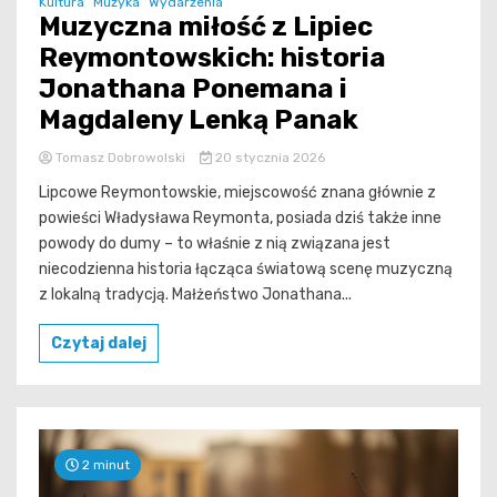
Kultura
Muzyka
Wydarzenia
Muzyczna miłość z Lipiec
Reymontowskich: historia
Jonathana Ponemana i
Magdaleny Lenką Panak
Tomasz Dobrowolski
20 stycznia 2026
Lipcowe Reymontowskie, miejscowość znana głównie z
powieści Władysława Reymonta, posiada dziś także inne
powody do dumy – to właśnie z nią związana jest
niecodzienna historia łącząca światową scenę muzyczną
z lokalną tradycją. Małżeństwo Jonathana...
Czytaj dalej
2 minut