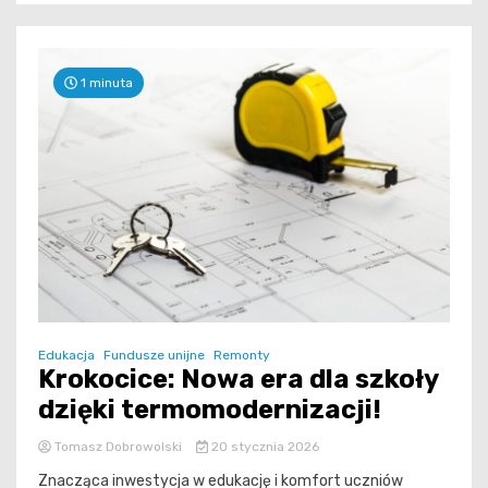
1 minuta
Edukacja
Fundusze unijne
Remonty
Krokocice: Nowa era dla szkoły
dzięki termomodernizacji!
Tomasz Dobrowolski
20 stycznia 2026
Znacząca inwestycja w edukację i komfort uczniów