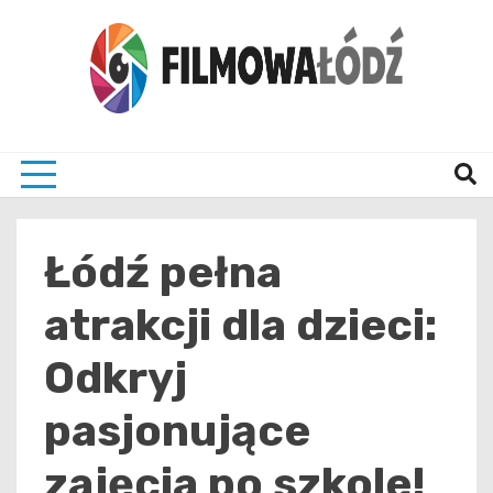
Skip
to
content
wszystko co związane z filmami i Łodzia
filmo
Łódź pełna
atrakcji dla dzieci:
Odkryj
pasjonujące
zajęcia po szkole!